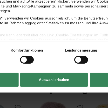
uchen und auf „Alle akzeptieren“ klicken, verwenden wir Cookie
site und Marketing-Kampagnen zu sammeln sowie personalisierte
zeigen.
en“, verwenden wir Cookies ausschließlich, um die Benutzerfreun
Hersteller
ite im Rahmen aggregierter Statistiken zu messen und Ihre Aus
lig und kann jederzeit über den Link „Cookie-Einstellungen“ im Fuß
en zu den verwendeten Technologien und den Empfängern der Dat
Komfortfunktionen
Leistungsmessung
Vertrag widerrufen
Auswahl erlauben
Kaufempfehlung
Creative Painted Power
Creative Chi