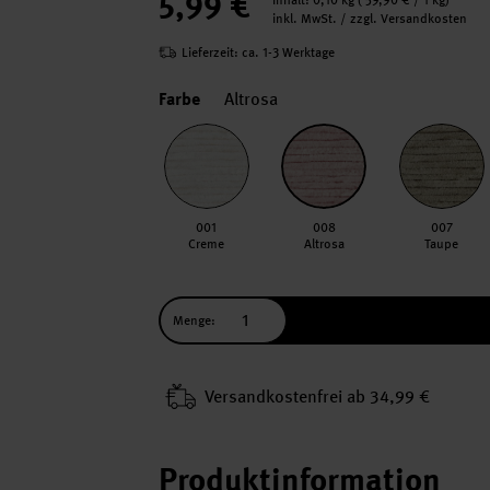
5,99 €
Inhalt:
0,10 kg
(
59,90 €
/ 1 kg)
inkl. MwSt. / zzgl. Versandkosten
Lieferzeit: ca. 1-3 Werktage
Farbe
Altrosa
001
008
007
Creme
Altrosa
Taupe
Menge:
Versand­kosten­frei ab 34,99 €
Produktinformation