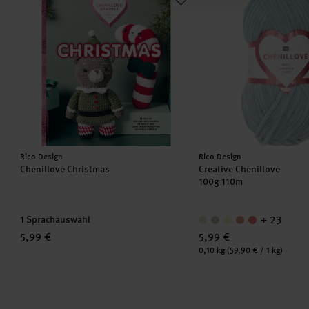
Hersteller:
Hersteller:
Rico Design
Rico Design
Chenillove Christmas
Creative Chenillove
100g 110m
+ 23
1 Sprachauswahl
5,99 €
5,99 €
Inhalt:
0,10 kg
(59,90 € / 1 kg)