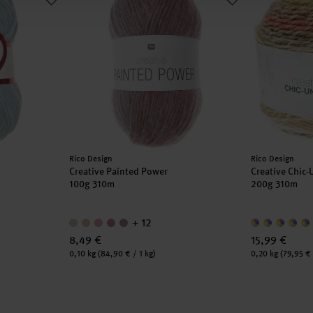
Hersteller:
Hersteller:
Rico Design
Rico Design
Creative Painted Power
Creative Chic
100g 310m
200g 310m
+ 12
8,49 €
15,99 €
Inhalt:
Inhalt:
0,10 kg
(84,90 € / 1 kg)
0,20 kg
(79,95 € 