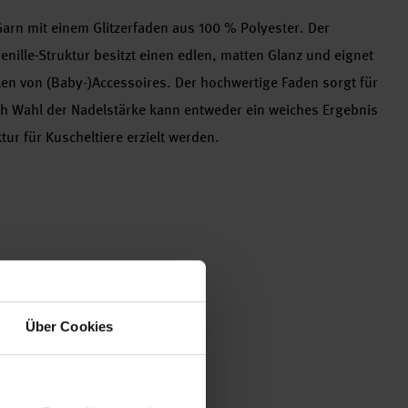
-Garn mit einem Glitzerfaden aus 100 % Polyester. Der
nille-Struktur besitzt einen edlen, matten Glanz und eignet
ken von (Baby-)Accessoires. Der hochwertige Faden sorgt für
h Wahl der Nadelstärke kann entweder ein weiches Ergebnis
tur für Kuscheltiere erzielt werden.
Über Cookies