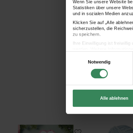
Wenn Sie unsere Website bes
Statistiken über unsere Web
und in sozialen Medien anzu
Klicken Sie auf „Alle ablehn
sicherzustellen, die Reichwe
zu speichern.
Ihre Einwilligung ist freiwil
werden. Weitere Information
Einwilligungsauswahl
Datenschutzerklärung.
Notwendig
Impressum
Datenschutz
Alle ablehnen
Chenillove Christmas
Creative Chenillove