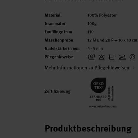
Material
100% Polyester
Grammatur
100g
Lauflänge in m
110
Maschenprobe
12 M und 20 R = 10 x 10 cm
Nadelstärke in mm
4 - 5 mm
Pflegehinweise
Mehr Informationen zu Pflegehinweisen
Zertifizierung
Produktbeschreibung