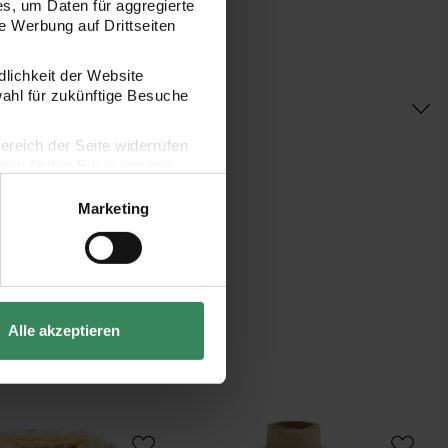
s, um Daten für aggregierte
 Werbung auf Drittseiten
dlichkeit der Website
wahl für zukünftige Besuche
bereich der Seite widerrufen
en finden Sie in unserer
Marketing
Alle akzeptieren
c-Unique
Creative Make It Blümchen