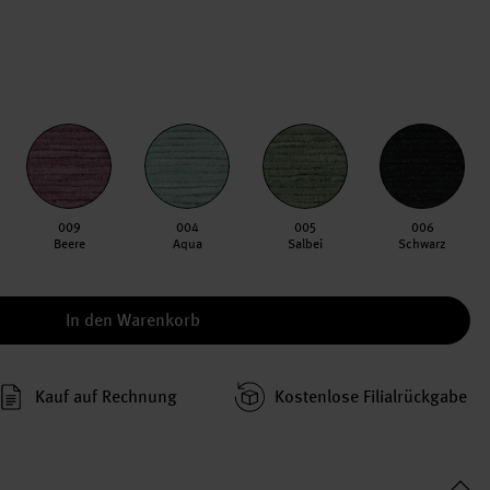
009
004
005
006
Beere
Aqua
Salbei
Schwarz
In den Warenkorb
Kauf auf Rechnung
Kosten­lose Filial­rückgabe