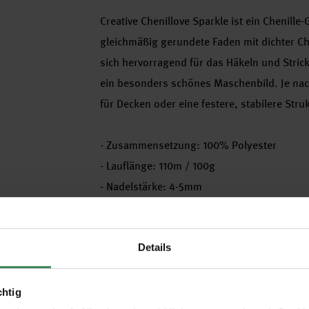
Creative Chenillove Sparkle ist ein Chenille
gleichmäßig gerundete Faden mit dichter Che
sich hervorragend für das Häkeln und Stric
ein besonders schönes Maschenbild. Je nac
für Decken oder eine festere, stabilere Struk
- Zusammensetzung: 100% Polyester
- Lauflänge: 110m / 100g
- Nadelstärke: 4-5mm
- Maschenprobe: 12M und 20R = 10x10cm
- Pflege: 30 Grad Schonwaschgang
Details
chtig