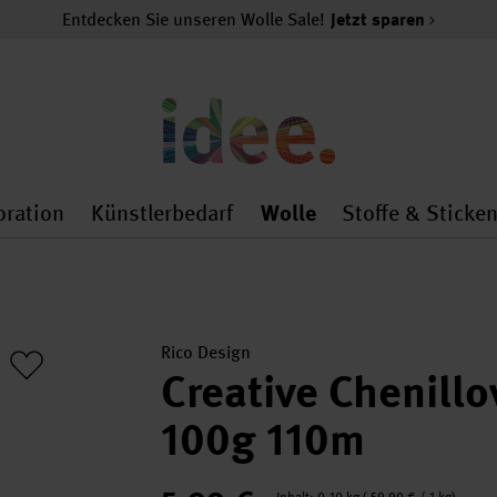
Entdecken Sie unseren Wolle Sale!
Jetzt sparen
oration
Künstlerbedarf
Wolle
Stoffe & Sticke
nMenu
al.openMenu
 general.openMenu
Dekoration general.openMenu
Künstlerbedarf general.
Wolle general.o
Rico Design
Creative Chenillo
100g 110m