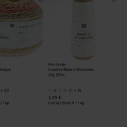
Hersteller:
Rico Design
-Unique
Creative Make It Blümchen
25g 375m
+ 22
+ 15
3,99 €
Inhalt:
/ 1 kg)
0,03 kg
(159,60 € / 1 kg)