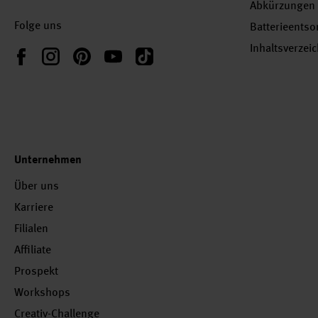
Abkürzungen
Folge uns
Batterieents
Inhaltsverzei
Instagram
Pinterest
YouTube
TikTok
Facebook
Unternehmen
Über uns
Karriere
Filialen
Affiliate
Prospekt
Workshops
Creativ-Challenge