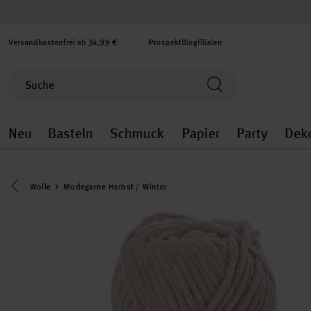
Versandkostenfrei ab 34,99 €
Prospekt
Blog
Filialen
Neu
Basteln
Schmuck
Papier
Party
Dek
Neu general.openMenu
Basteln general.openMenu
Schmuck general.ope
Papier gener
Party
Eine Kategorie zurück navigieren
Wolle
Modegarne Herbst / Winter