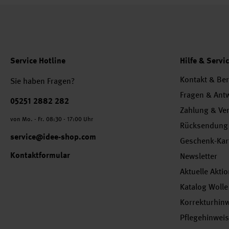
Service Hotline
Hilfe & Servi
Kontakt & Be
Sie haben Fragen?
Fragen & Ant
Telefonnummer
05251 2882 282
Zahlung & Ve
von Mo. - Fr. 08:30 - 17:00 Uhr
Rücksendung
service@idee-shop.com
Geschenk-Kar
Kontaktformular
Newsletter
Aktuelle Akti
Katalog Wolle
Korrekturhin
Pflegehinwei