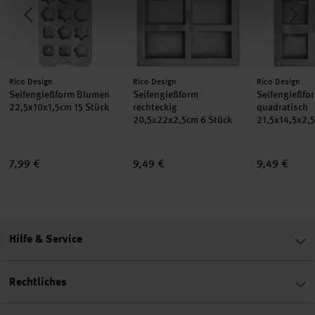
Hersteller:
Hersteller:
Hersteller:
Rico Design
Rico Design
Rico Design
Seifengießform Blumen
Seifengießform
Seifengießfo
22,5x10x1,5cm 15 Stück
rechteckig
quadratisch
20,5x22x2,5cm 6 Stück
21,5x14,5x2,
7,99 €
9,49 €
9,49 €
Hilfe & Service
Rechtliches