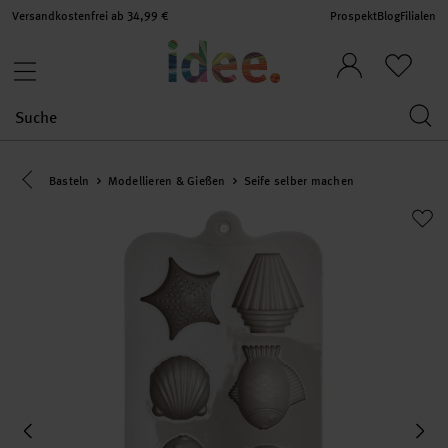
Versandkostenfrei ab 34,99 €
Prospekt
Blog
Filialen
Eine Kategorie zurück navigieren
Basteln
Modellieren & Gießen
Seife selber machen