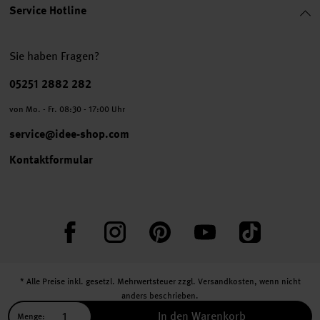
Service Hotline
Sie haben Fragen?
Telefonnummer
05251 2882 282
von Mo. - Fr. 08:30 - 17:00 Uhr
service@idee-shop.com
Kontaktformular
Facebook
Instagram
Pinterest
YouTube
TikTok
* Alle Preise inkl. gesetzl. Mehrwertsteuer zzgl.
Versandkosten
, wenn nicht
anders beschrieben.
** Jede:r Abonnent:in erhält bei erstmaliger Anmeldung für unseren Newsletter
In den Warenkorb
Menge: