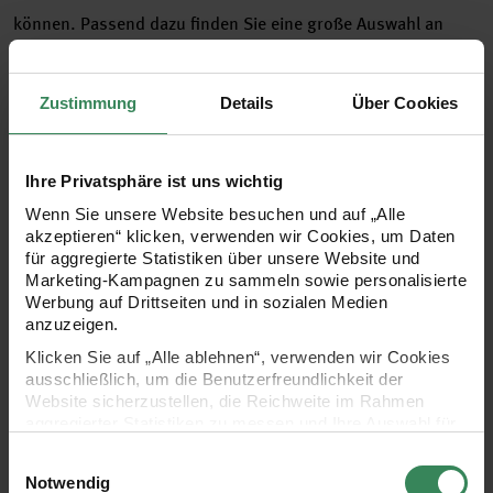
können. Passend dazu finden Sie eine große Auswahl an
unterschiedlichen Seifengießformen im Programm. Ob
Standardformen wie rund, oval oder reckteckig oder
Zustimmung
Details
Über Cookies
außergewöhnliche Formen mit maritimen oder floralen
Designs – die Gießformen bieten zahlreiche Möglichkeiten.
Ihre Privatsphäre ist uns wichtig
Selbstgemachte Seife ist immer eine besondere
Wenn Sie unsere Website besuchen und auf „Alle
Geschenkidee. Mit den vielfältigen Formen können Sie bei
akzeptieren“ klicken, verwenden wir Cookies, um Daten
der Herstellung der Seife noch individueller auf die
für aggregierte Statistiken über unsere Website und
Marketing-Kampagnen zu sammeln sowie personalisierte
persönlichen Präferenzen des Beschenkten eingehen. Die
Werbung auf Drittseiten und in sozialen Medien
Silikongießformen sind flexibel, stabil, hitzebeständig und
anzuzeigen.
wiederverwendbar. Das bewegliche Silikon ermöglicht ein
Klicken Sie auf „Alle ablehnen“, verwenden wir Cookies
ausschließlich, um die Benutzerfreundlichkeit der
einfaches Herauslösen der getrockneten Seifenstücke. Um
Website sicherzustellen, die Reichweite im Rahmen
die Seifenstücke noch zu verschönern, können Sie vor dem
aggregierter Statistiken zu messen und Ihre Auswahl für
zukünftige Besuche zu speichern.
Gießen eine Prägeform einlegen.
Einwilligungsauswahl
Ihre Einwilligung ist freiwillig und kann jederzeit über den
Notwendig