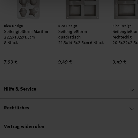
Hersteller:
Hersteller:
Hersteller:
Rico Design
Rico Design
Rico Design
Seifengießform Maritim
Seifengießform
Seifengießfo
22,5x10,5x1,5cm
quadratisch
rechteckig
8 Stück
21,5x14,5x2,5cm 6 Stück
20,5x22x2,5c
7,99 €
9,49 €
9,49 €
Hilfe & Service
Rechtliches
Vertrag widerrufen