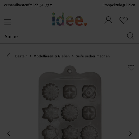
Versandkostenfrei ab 34,99 €
Prospekt
Blog
Filialen
Eine Kategorie zurück navigieren
Basteln
Modellieren & Gießen
Seife selber machen