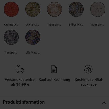
Orange Opak
Oliv Einzug Gold
Transparent Einzug Gold Metallic
Silber Matt Regenbogen
Transparent Einzug Silber
Transparent Einzug Schwarz
Lila Matt Regenbogen
Versand­kosten­frei
Kauf auf Rechnung
Kosten­lose Filial­
ab 34,99 €
rückgabe
Produktinformation