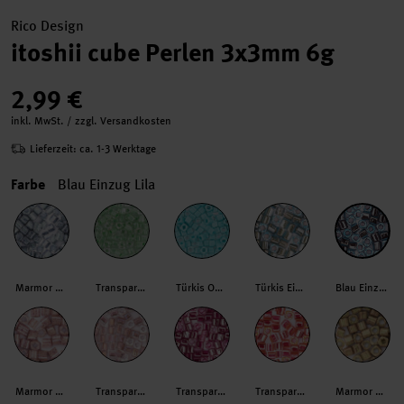
Rico Design
itoshii cube Perlen 3x3mm 6g
2,99 €
inkl. MwSt. / zzgl. Versandkosten
Lieferzeit: ca. 1-3 Werktage
Farbe
Blau Einzug Lila
Marmor Türkis
Transparent Einzug Mintgrün
Türkis Opak
Türkis Einzug Gold
Blau Einzug Lila
Marmor Rosa
Transparent Einzug Rosa Irisierend
Transparent Einzug Magenta
Transparent Einzug Orangerot
Marmor Braun