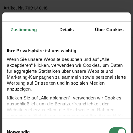
Artikel-Nr.
7091.40.18
Bestell-Nr.
2934044
Zustimmung
Details
Über Cookies
Produktbeschreibung
Ihre Privatsphäre ist uns wichtig
Entdecken Sie die fantastische Welt der itoshii beads. Es
Wenn Sie unsere Website besuchen und auf „Alle
akzeptieren“ klicken, verwenden wir Cookies, um Daten
erwartet Sie eine grandiose Vielfalt an farbenfrohen
für aggregierte Statistiken über unsere Website und
Glasperlen. Ob Armbänder, Ketten, Ringe oder
Marketing-Kampagnen zu sammeln sowie personalisierte
Werbung auf Drittseiten und in sozialen Medien
Schlüsselanhänger – die Perlen sind vielseitig einsetzbar und
anzuzeigen.
eignen sich für Schmuckstücke aller Art. Die perfekt
Klicken Sie auf „Alle ablehnen“, verwenden wir Cookies
gearbeiteten itoshii cubes sind würfelförmige Rocailles, die
ausschließlich, um die Benutzerfreundlichkeit der
Website sicherzustellen, die Reichweite im Rahmen
in Japan hergestellt wurden. Die gleichmäßig gearbeiteten
aggregierter Statistiken zu messen und Ihre Auswahl für
Glasperlen sorgen für ein einheitliches Fädelbild und setzen
zukünftige Besuche zu speichern.
Einwilligungsauswahl
Ihre Schmuckstücke mit der angesagten geometrischen Form
Ihre Einwilligung ist freiwillig und kann jederzeit über den
Notwendig