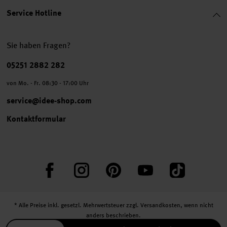
Service Hotline
Sie haben Fragen?
Telefonnummer
05251 2882 282
von Mo. - Fr. 08:30 - 17:00 Uhr
service@idee-shop.com
Kontaktformular
Facebook
Instagram
Pinterest
YouTube
TikTok
* Alle Preise inkl. gesetzl. Mehrwertsteuer zzgl.
Versandkosten
, wenn nicht
anders beschrieben.
** Jede:r Abonnent:in erhält bei erstmaliger Anmeldung für unseren Newsletter