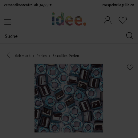
Versandkostenfrei ab 34,99 €
Prospekt
Blog
Filialen
Eine Kategorie zurück navigieren
Schmuck
Perlen
Rocailles Perlen