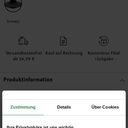
Schwarz
Versand­kosten­frei
Kauf auf Rechnung
Kosten­lose Filial­
ab 34,99 €
rückgabe
Produktinformation
Material
Porzellan
Größe
9x9x4,8cm
Zustimmung
Details
Über Cookies
Artikel-Nr.
700060
Bestell-Nr.
3413821
Ihre Privatsphäre ist uns wichtig