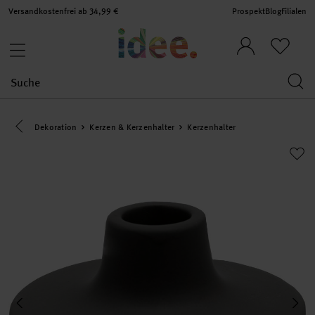
Versandkostenfrei ab 34,99 €
Prospekt
Blog
Filialen
Eine Kategorie zurück navigieren
Dekoration
Kerzen & Kerzenhalter
Kerzenhalter