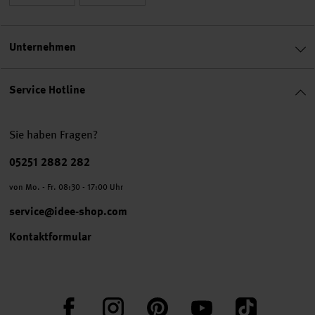
Unternehmen
Service Hotline
Sie haben Fragen?
Telefonnummer
05251 2882 282
von Mo. - Fr. 08:30 - 17:00 Uhr
service@idee-shop.com
Kontaktformular
Facebook
Instagram
Pinterest
YouTube
TikTok