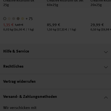
Creative Ricorumi dk
Creative Ricorumi dk Set
Creative Rico
25g
60x25g
20x25g
+ 75
1,35 €
85,99 €
29,99 €
1,69 €
Inhalt:
Inhalt:
Inhalt:
0,03 kg
(54,00 € / 1 kg)
1,50 kg
(57,33 € / 1 kg)
0,50 kg
(59,98 €
Hilfe & Service
Rechtliches
Vertrag widerrufen
Versand- & Zahlungsmethoden
Wir verschicken mit