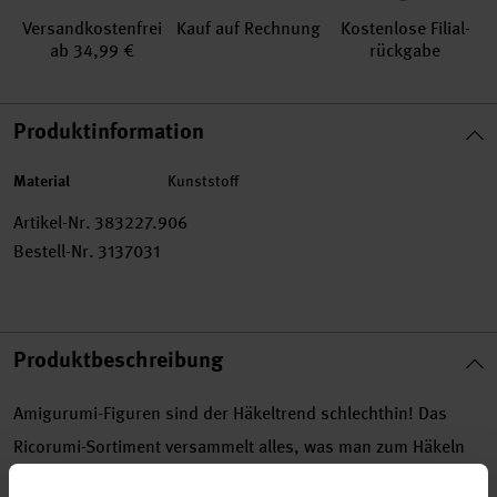
Versand­kosten­frei
Kauf auf Rechnung
Kosten­lose Filial­
ab 34,99 €
rückgabe
Produktinformation
Material
Kunststoff
Artikel-Nr.
383227.906
Bestell-Nr.
3137031
Produktbeschreibung
Amigurumi-Figuren sind der Häkeltrend schlechthin! Das
Ricorumi-Sortiment versammelt alles, was man zum Häkeln
der süßen Figuren benötigt. Zusätzlich zum Ricorumi-Garn