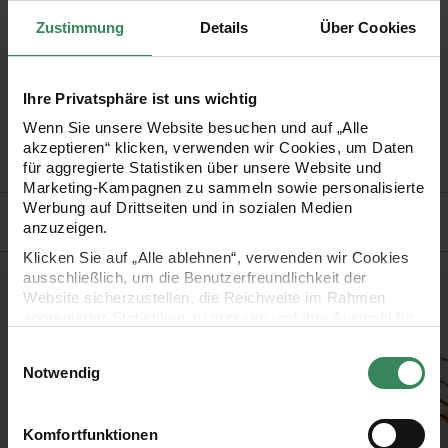
umfasst das Sortiment auch praktisches Zubehör, das Sie
Zustimmung
Details
Über Cookies
zum Anfertigen der süßen Amigurumis benötigen.
Ihre Privatsphäre ist uns wichtig
•
Pompon Maker Set Ricorumi
Wenn Sie unsere Website besuchen und auf „Alle
•
Größen: 3,5 cm und 5,5 cm
akzeptieren“ klicken, verwenden wir Cookies, um Daten
•
Material: Kunststoff
für aggregierte Statistiken über unsere Website und
Marketing-Kampagnen zu sammeln sowie personalisierte
Werbung auf Drittseiten und in sozialen Medien
Hersteller
anzuzeigen.
Klicken Sie auf „Alle ablehnen“, verwenden wir Cookies
ausschließlich, um die Benutzerfreundlichkeit der
Website sicherzustellen, die Reichweite im Rahmen
Kostenlose Anleitungen.
aggregierter Statistiken zu messen und Ihre Auswahl für
zukünftige Besuche zu speichern.
Einwilligungsauswahl
Ihre Einwilligung ist freiwillig und kann jederzeit über den
Notwendig
Link „Cookie-Einstellungen“ im Fußbereich der Seite
widerrufen werden. Weitere Informationen zu den
verwendeten Technologien und den Empfängern der
Komfortfunktionen
Daten finden Sie in unserer Datenschutzerklärung.