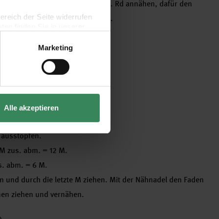
gebildet zwischen der 13. und 14. Rd annähen, dafür den
bereich der Seite widerrufen
chen und von innen fest annähen.
en finden Sie in unserer
ln.
 M zus. abm. = 42 M.
Marketing
 M zus. abm. = 36 M.
 M zus. abm. = 30 M.
 M zus. abm. = 24 M.
Alle akzeptieren
 M zus. abm. = 18 M.
e ausstopfen.
 M zus. abm. = 12 M.
s. abm. = 6 M.
 und durch die letzte M ziehen. Mit der Nähnadel den Faden
nen ziehen und vernähen.