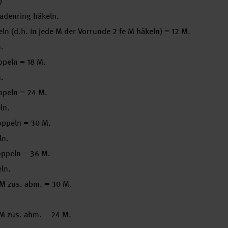
)
 Fadenring häkeln.
ln (d.h. in jede M der Vorrunde 2 fe M häkeln) = 12 M.
n.
ppeln = 18 M.
n.
oppeln = 24 M.
ln.
doppeln = 30 M.
ln.
doppeln = 36 M.
eln.
 M zus. abm. = 30 M.
 M zus. abm. = 24 M.