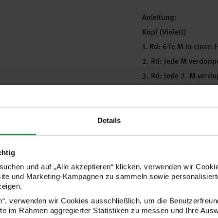
Anleitung:
Kopf (Violett)
1. Rd: 6 fe M in einen
2. Rd: Jede M verdoppe
3. Rd: Jede 2. M verdo
4. Rd: Jede 3. M verd
5. Rd: Fe M häkeln.
6. Rd: Jede 4. M verd
Details
7. – 8. Rd: Fe M häkeln
9. Rd: Jede 5. M verd
chtig
10. – 12. Rd: Fe M häke
uchen und auf „Alle akzeptieren“ klicken, verwenden wir Cookie
site und Marketing-Kampagnen zu sammeln sowie personalisierte
13. Rd: Jede 6. M ver
zeigen.
14. – 15. Rd: Fe M häke
en“, verwenden wir Cookies ausschließlich, um die Benutzerfreun
16. Rd: Jede 7. M verd
ite im Rahmen aggregierter Statistiken zu messen und Ihre Aus