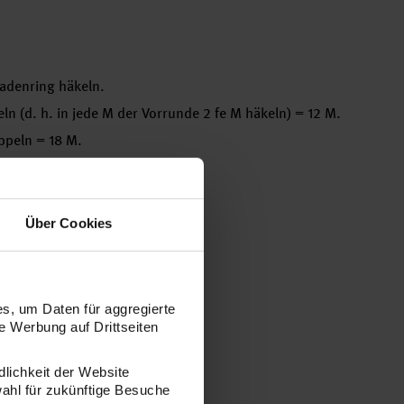
 Fadenring häkeln.
ln (d. h. in jede M der Vorrunde 2 fe M häkeln) = 12 M.
ppeln = 18 M.
oppeln = 24 M.
oppeln = 30 M.
Über Cookies
.
oppeln = 36 M.
ln.
s, um Daten für aggregierte
 Werbung auf Drittseiten
doppeln = 42 M.
ln.
dlichkeit der Website
oppeln = 48 M.
wahl für zukünftige Besuche