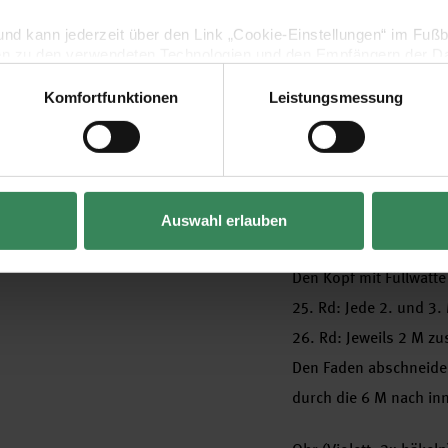
Die Knopfaugen wie ab
lig und kann jederzeit über den Link „Cookie-Einstellungen“ im Fuß
Knopf durch die M ste
en zu den verwendeten Technologien und den Empfängern der Dat
17. – 18. Rd: Fe M häke
19. Rd: Jede 7. und 8.
Komfortfunktionen
Leistungsmessung
Vertrag widerrufen
20. Rd: Jede 6. und 7.
21. Rd: Fe M häkeln.
22. Rd: Jede 5. und 6.
23. Rd: Jede 4. und 5.
Auswahl erlauben
24. Rd: Jede 3. und 4.
Den Kopf mit Füllwatt
25. Rd: Jede 2. und 3.
26. Rd: Jeweils 2 M zu
Den Faden abschneiden
durch die 6 M nach in