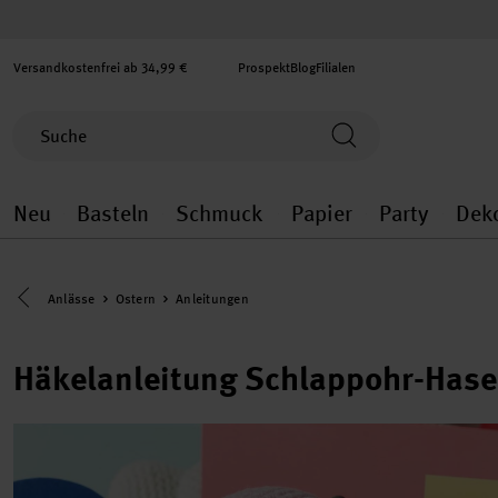
Versandkostenfrei ab 34,99 €
Prospekt
Blog
Filialen
Neu
Basteln
Schmuck
Papier
Party
Dek
Neu general.openMenu
Basteln general.openMenu
Schmuck general.ope
Papier gener
Party
Eine Kategorie zurück navigieren
Anlässe
Ostern
Anleitungen
Häkelanleitung Schlappohr-Hase