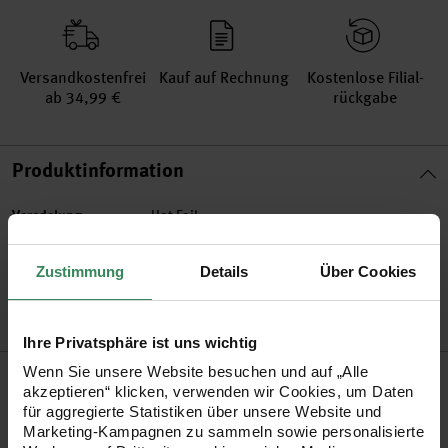
Versand­kosten­frei
Kauf auf Rechnung
Kosten­lose Filial­
ab 34,99 €
rückgabe
Produktinformation
Veredelung
Hot Foil
Artikel-Nr.
99001.73.18
Zustimmung
Details
Über Cookies
Bestell-Nr.
3186213
Ihre Privatsphäre ist uns wichtig
Produktbeschreibung
Wenn Sie unsere Website besuchen und auf „Alle
akzeptieren“ klicken, verwenden wir Cookies, um Daten
für aggregierte Statistiken über unsere Website und
Mit sommerlichen Reisedesigns macht die Themenwelt
Marketing-Kampagnen zu sammeln sowie personalisierte