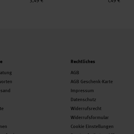
3,49 €
1,49 €
ce
Rechtliches
ratung
AGB
worten
AGB Geschenk-Karte
rsand
Impressum
Datenschutz
te
Widerrufsrecht
Widerrufsformular
onen
Cookie Einstellungen