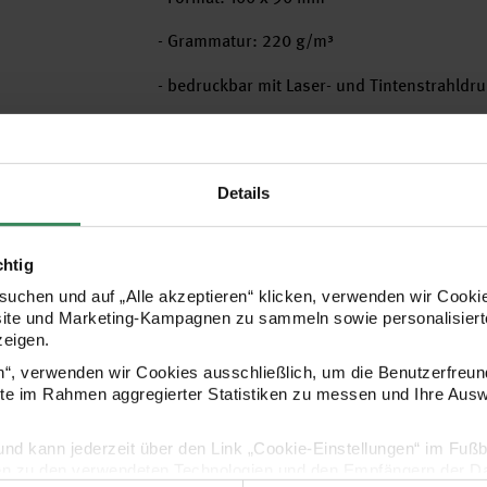
- Grammatur: 220 g/m³
- bedruckbar mit Laser- und Tintenstrahldru
- Inhalt: 5 Stück
Details
Hersteller
chtig
uchen und auf „Alle akzeptieren“ klicken, verwenden wir Cookie
site und Marketing-Kampagnen zu sammeln sowie personalisierte
zeigen.
en“, verwenden wir Cookies ausschließlich, um die Benutzerfreun
ite im Rahmen aggregierter Statistiken zu messen und Ihre Aus
lig und kann jederzeit über den Link „Cookie-Einstellungen“ im Fuß
en zu den verwendeten Technologien und den Empfängern der Dat