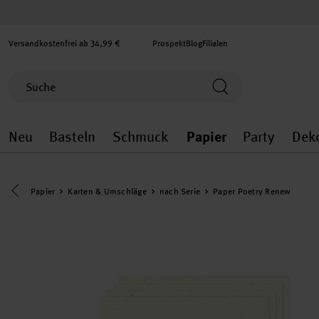
Versandkostenfrei ab 34,99 €
Prospekt
Blog
Filialen
Neu
Basteln
Schmuck
Papier
Party
Dek
Neu general.openMenu
Basteln general.openMenu
Schmuck general.ope
Papier gener
Party
Eine Kategorie zurück navigieren
Papier
Karten & Umschläge
nach Serie
Paper Poetry Renew