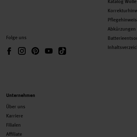
Katalog Wolle
Korrekturhin
Pflegehinwei
Abkürzungen
Folge uns
Batterieents
Inhaltsverzei
Instagram
Pinterest
YouTube
TikTok
Facebook
Unternehmen
Über uns
Karriere
Filialen
Affiliate