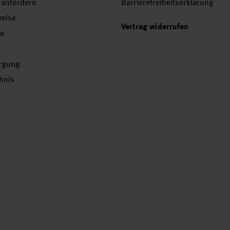
 anfordern
Barrierefreiheitserklärung
weise
Vertrag widerrufen
se
orgung
chnis