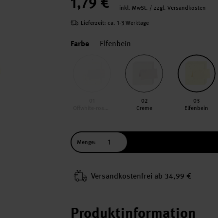
1,79 €
inkl. MwSt. / zzgl. Versandkosten
Lieferzeit: ca. 1-3 Werktage
Farbe
Elfenbein
01
02
03
Offwhite-roségold
Creme
Elfenbein
Menge:
Versand­kosten­frei ab 34,99 €
Produktinformation