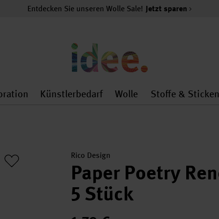
Entdecken Sie unseren Wolle Sale!
Jetzt sparen
oration
Künstlerbedarf
Wolle
Stoffe & Sticke
nMenu
al.openMenu
 general.openMenu
Dekoration general.openMenu
Künstlerbedarf general.
Wolle general.o
Rico Design
Paper Poetry Ren
5 Stück