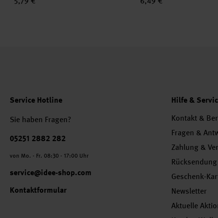
5,79 €
6,49 €
Service Hotline
Hilfe & Servi
Kontakt & Be
Sie haben Fragen?
Fragen & Ant
Telefonnummer
05251 2882 282
Zahlung & Ve
von Mo. - Fr. 08:30 - 17:00 Uhr
Rücksendung
service@idee-shop.com
Geschenk-Kar
Kontaktformular
Newsletter
Aktuelle Akti