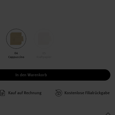
04
05
Cappuccino
Kraftpapier
In den Warenkorb
Kauf auf Rechnung
Kosten­lose Filial­rückgabe