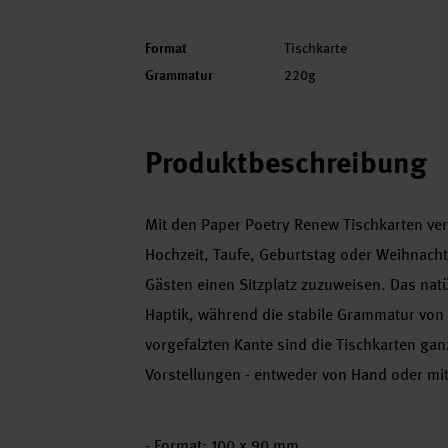
Format
Tischkarte
Grammatur
220g
Produktbeschreibung
Mit den Paper Poetry Renew Tischkarten ve
Hochzeit, Taufe, Geburtstag oder Weihnachts
Gästen einen Sitzplatz zuzuweisen. Das natü
Haptik, während die stabile Grammatur von 
vorgefalzten Kante sind die Tischkarten ganz
Vorstellungen - entweder von Hand oder mi
- Format: 100 x 90 mm