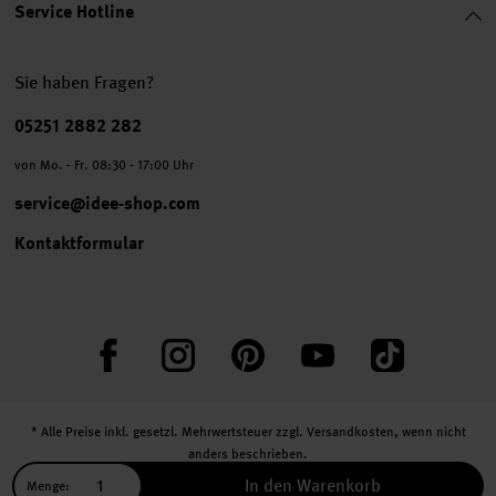
Service Hotline
Sie haben Fragen?
Telefonnummer
05251 2882 282
von Mo. - Fr. 08:30 - 17:00 Uhr
service@idee-shop.com
Kontaktformular
Facebook
Instagram
Pinterest
YouTube
TikTok
* Alle Preise inkl. gesetzl. Mehrwertsteuer zzgl.
Versandkosten
, wenn nicht
anders beschrieben.
** Jede:r Abonnent:in erhält bei erstmaliger Anmeldung für unseren Newsletter
In den Warenkorb
Menge: