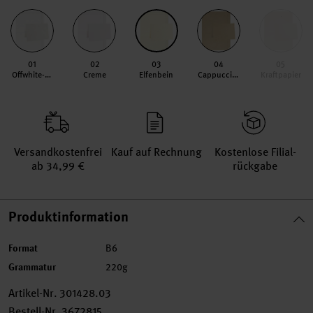
01
02
03
04
05
Offwhite-roségold
Creme
Elfenbein
Cappuccino
Kraftpapier
Versand­kosten­frei
Kauf auf Rechnung
Kosten­lose Filial­
ab 34,99 €
rückgabe
Produktinformation
Format
B6
Grammatur
220g
Artikel-Nr.
301428.03
Bestell-Nr.
3672815