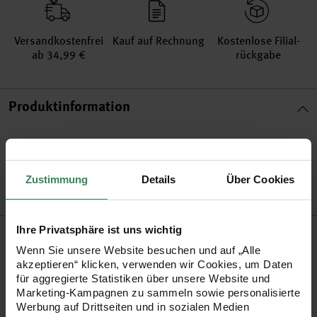
Versand­kosten­frei
Kauf auf Rechnung
Kosten­lose Filial­
ab 34,99 €
rückgabe
Produktinformation
Artikel-Nr.
99001.41.11
Bestell-Nr.
3257692
Zustimmung
Details
Über Cookies
Ihre Privatsphäre ist uns wichtig
Produktbeschreibung
Wenn Sie unsere Website besuchen und auf „Alle
akzeptieren“ klicken, verwenden wir Cookies, um Daten
Ihr eigenes Rezeptbuch? Oder doch was für´s Büro? Mit Ihren
für aggregierte Statistiken über unsere Website und
persönlichen Ideen können Sie aus dem braunen Notizbuch
Marketing-Kampagnen zu sammeln sowie personalisierte
Werbung auf Drittseiten und in sozialen Medien
alles machen!