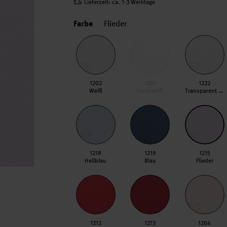
Lieferzeit: ca. 1-3 Werktage
Farbe
Flieder
1202
1201
1222
Weiß
Hochweiß
Transparent Hochweiß
1218
1219
1215
Hellblau
Blau
Flieder
1212
1213
1204