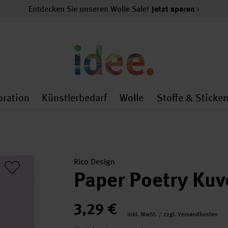
Entdecken Sie unseren Wolle Sale!
Jetzt sparen
oration
Künstlerbedarf
Wolle
Stoffe & Sticke
nMenu
al.openMenu
 general.openMenu
Dekoration general.openMenu
Künstlerbedarf general.
Wolle general.o
Rico Design
Paper Poetry Kuve
3,29 €
inkl. MwSt. / zzgl. Versandkosten