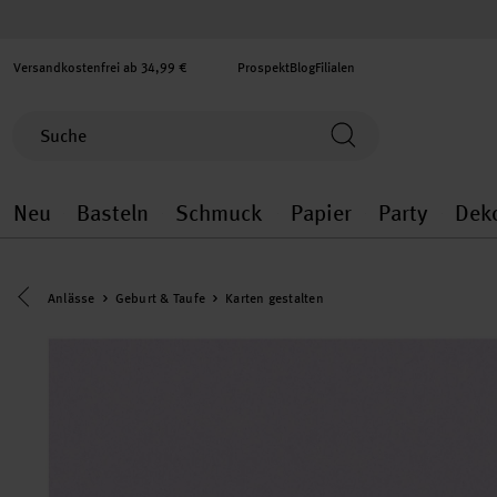
Versandkostenfrei ab 34,99 €
Prospekt
Blog
Filialen
Neu
Basteln
Schmuck
Papier
Party
Dek
Neu general.openMenu
Basteln general.openMenu
Schmuck general.ope
Papier gener
Party
Eine Kategorie zurück navigieren
Anlässe
Geburt & Taufe
Karten gestalten