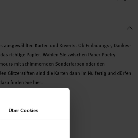
us ausgewählten Karten und Kuverts. Ob Einladungs-, Dankes-
das richtige Papier. Wählen Sie zwischen Paper Poetry
Glamours mit schimmernden Sonderfarben oder den
llen Glitzerstiften sind die Karten dann im Nu fertig und dürfen
azu finden Sie hier.
ucker
Über Cookies