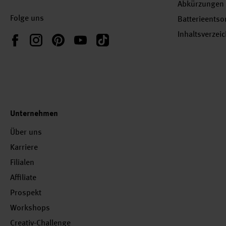
Abkürzungen
Folge uns
Batterieents
Inhaltsverzei
Instagram
Pinterest
YouTube
TikTok
Facebook
Unternehmen
Über uns
Karriere
Filialen
Affiliate
Prospekt
Workshops
Creativ-Challenge