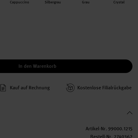
Cappuccino
Silbergrau
Grau
Crystal
In den Warenkorb
Kauf auf Rechnung
Kosten­lose Filial­rückgabe
Artikel-Nr.
99000.1215
Bestell-Nr.
2740362