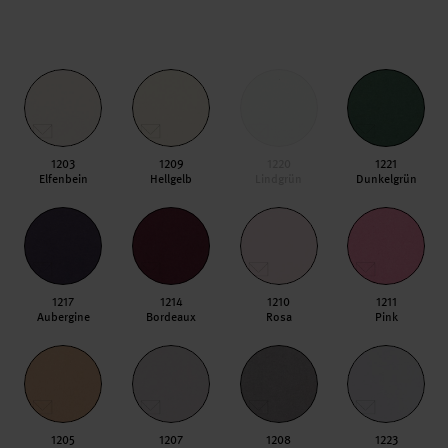
1203
1209
1220
1221
Elfenbein
Hellgelb
Lindgrün
Dunkelgrün
1217
1214
1210
1211
Aubergine
Bordeaux
Rosa
Pink
1205
1207
1208
1223