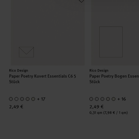
Hersteller:
Hersteller:
Rico Design
Rico Design
Paper Poetry Kuvert Essentials C6 5
Paper Poetry Bogen Essent
Stück
Stück
+ 17
+ 16
2,49 €
2,49 €
Inhalt:
0,31 qm
(7,98 € / 1 qm)