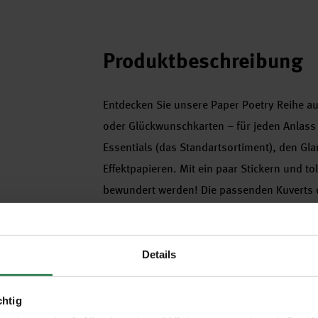
Produktbeschreibung
Entdecken Sie unsere Paper Poetry Reihe a
oder Glückwunschkarten – für jeden Anlass 
Essentials (das Standartsortiment), den 
Effektpapieren. Mit ein paar Stickern und to
bewundert werden! Die passenden Kuverts d
•
bedruckbar mit Laser- und Tintenstrahldr
•
Format: Kuvert B6 (125x176 mm)
Details
•
Stärke: 100 g/m²
•
holzfrei, chlorfrei gebleicht
chtig
•
Inhalt: 5 Kuverts