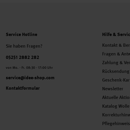
Service Hotline
Hilfe & Servi
Kontakt & Be
Sie haben Fragen?
Fragen & Ant
Telefonnummer
05251 2882 282
Zahlung & Ve
von Mo. - Fr. 08:30 - 17:00 Uhr
Rücksendung
service@idee-shop.com
Geschenk-Kar
Kontaktformular
Newsletter
Aktuelle Akti
Katalog Wolle
Korrekturhin
Pflegehinwei