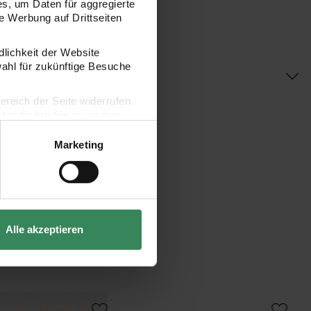
s, um Daten für aggregierte
 Werbung auf Drittseiten
dlichkeit der Website
wahl für zukünftige Besuche
bereich der Seite widerrufen
en finden Sie in unserer
Marketing
Alle akzeptieren
 Klappkarte Essentials B6 5 Stück
Paper Poetry Karten weiß