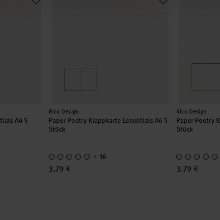
Hersteller:
Hersteller:
Rico Design
Rico Design
ials A4 5
Paper Poetry Klappkarte Essentials A6 5
Paper Poetry K
Stück
Stück
+ 16
3,79 €
3,79 €