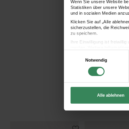
Wenn Sie unsere Website bes
Statistiken über unsere Web
und in sozialen Medien anzu
Klicken Sie auf „Alle ablehn
sicherzustellen, die Reichwe
zu speichern.
Ihre Einwilligung ist freiwil
werden. Weitere Information
Einwilligungsauswahl
Datenschutzerklärung.
Notwendig
Impressum
Datenschutz
Alle ablehnen
Paper Poetry Kuvert Essentials C6 5 Stück
Paper Poetry Bogen Ess