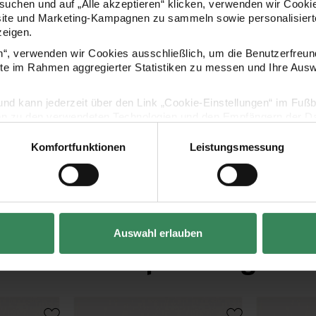
uchen und auf „Alle akzeptieren“ klicken, verwenden wir Cookie
site und Marketing-Kampagnen zu sammeln sowie personalisierte
•
verschiedene Farben zur Auswahl
zeigen.
en“, verwenden wir Cookies ausschließlich, um die Benutzerfreun
Hersteller
ite im Rahmen aggregierter Statistiken zu messen und Ihre Aus
lig und kann jederzeit über den Link „Cookie-Einstellungen“ im Fuß
en zu den verwendeten Technologien und den Empfängern der Dat
Komfortfunktionen
Leistungsmessung
Vertrag widerrufen
Auswahl erlauben
Kaufempfehlung
entials A4 5 Stück
Paper Poetry Klappkarte Essentials A6 5 Stück
Paper Poetry