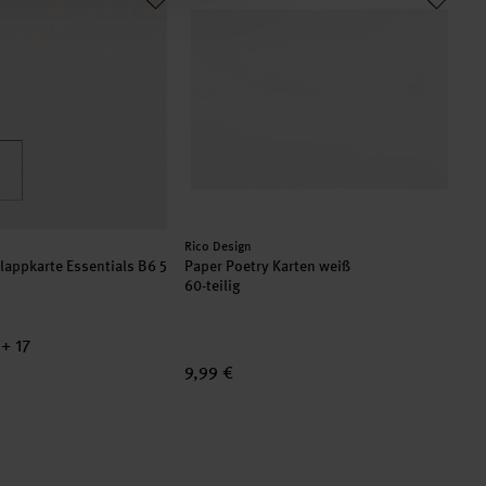
Hersteller:
Rico Design
lappkarte Essentials B6 5
Paper Poetry Karten weiß
60-teilig
+ 17
9,99 €