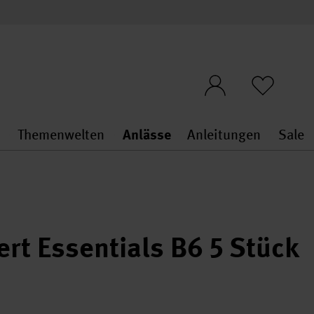
n
Themenwelten
Anlässe
Anleitungen
Sale
openMenu
penMenu
Stoffe & Sticken general.openMenu
Themenwelten general.openMen
Anlässe general.ope
Anleit
S
rt Essentials B6 5 Stück