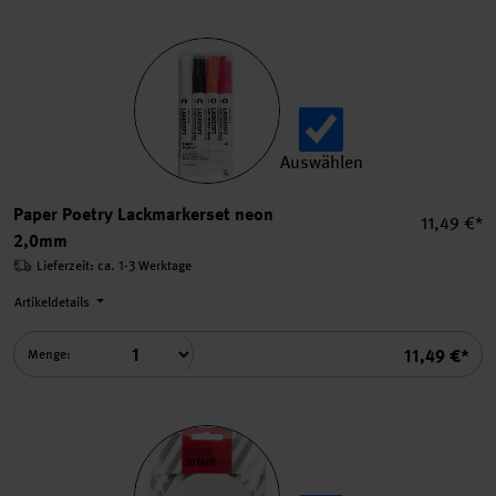
Auswählen
Paper Poetry Lackmarkerse
Paper Poetry Lackmarkerset neon
Einzelprei
11,49 €*
2,0mm
Lieferzeit: ca. 1-3 Werktage
Artikeldetails
Summe
11,49 €*
Menge: