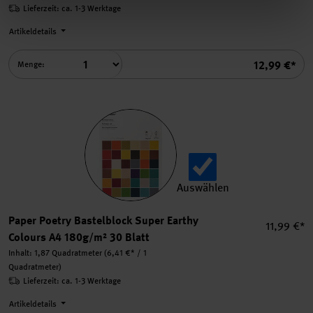
Lieferzeit: ca. 1-3 Werktage
Artikeldetails
Summe
12,99 €*
Menge:
Auswählen
Paper Poetry Bastelblock Su
Paper Poetry Bastelblock Super Earthy
Einzelprei
11,99 €*
Colours A4 180g/m² 30 Blatt
Inhalt:
1,87 Quadratmeter
(6,41 €* / 1
Quadratmeter)
Lieferzeit: ca. 1-3 Werktage
Artikeldetails