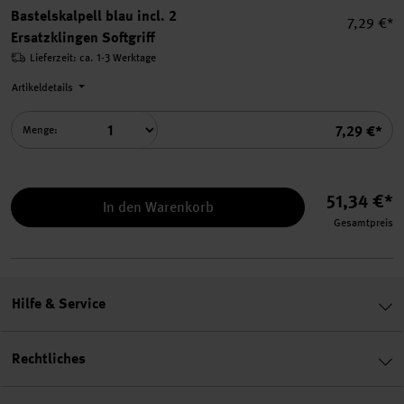
Bastelskalpell blau incl. 2
Einzelpre
7,29 €*
Ersatzklingen Softgriff
Lieferzeit: ca. 1-3 Werktage
Artikeldetails
Summe
7,29 €*
Menge:
51,34 €*
In den Warenkorb
Gesamtpreis
Hilfe & Service
Rechtliches