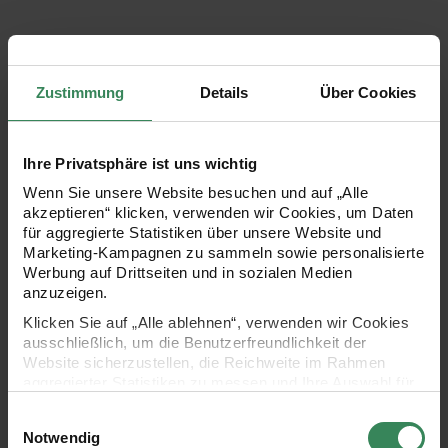
Weitere Infos herunterladen
Zustimmung
Details
Über Cookies
Ihre Privatsphäre ist uns wichtig
Material für Bastelanleitung
Wenn Sie unsere Website besuchen und auf „Alle
akzeptieren“ klicken, verwenden wir Cookies, um Daten
für aggregierte Statistiken über unsere Website und
Marketing-Kampagnen zu sammeln sowie personalisierte
Werbung auf Drittseiten und in sozialen Medien
anzuzeigen.
Klicken Sie auf „Alle ablehnen“, verwenden wir Cookies
ausschließlich, um die Benutzerfreundlichkeit der
Website sicherzustellen, die Reichweite im Rahmen
aggregierter Statistiken zu messen und Ihre Auswahl für
zukünftige Besuche zu speichern.
Einwilligungsauswahl
Ihre Einwilligung ist freiwillig und kann jederzeit über den
Notwendig