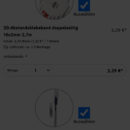
Auswählen
3D-Abstandsklebeband dopp
3D-Abstandsklebeband doppelseitig
Einzelpre
3,29 €*
10x2mm 2,7m
Inhalt:
2,70 Meter
(1,22 €* / 1 Meter)
Lieferzeit: ca. 1-3 Werktage
Artikeldetails
Summe
3,29 €*
Menge:
Auswählen
Bastelskalpell blau incl. 2 E