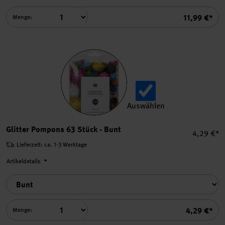
Summe
11,99 €*
Menge:
Auswählen
Glitter Pompons 63 Stück a
Glitter Pompons 63 Stück - Bunt
Einzelpre
4,29 €*
Lieferzeit: ca. 1-3 Werktage
Artikeldetails
Summe
4,29 €*
Menge: