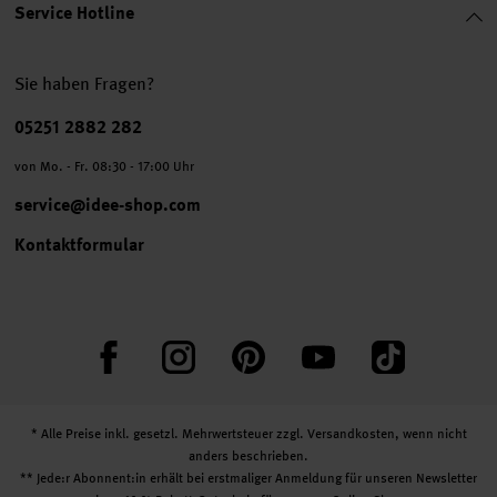
Service Hotline
Sie haben Fragen?
Telefonnummer
05251 2882 282
von Mo. - Fr. 08:30 - 17:00 Uhr
service@idee-shop.com
Kontaktformular
Facebook
Instagram
Pinterest
YouTube
TikTok
* Alle Preise inkl. gesetzl. Mehrwertsteuer zzgl.
Versandkosten
, wenn nicht
anders beschrieben.
** Jede:r Abonnent:in erhält bei erstmaliger Anmeldung für unseren Newsletter