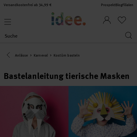
Versandkostenfrei ab 34,99 €
Prospekt
Blog
Filialen
Eine Kategorie zurück navigieren
Anlässe
Karneval
Kostüm basteln
Bastelanleitung tierische Masken