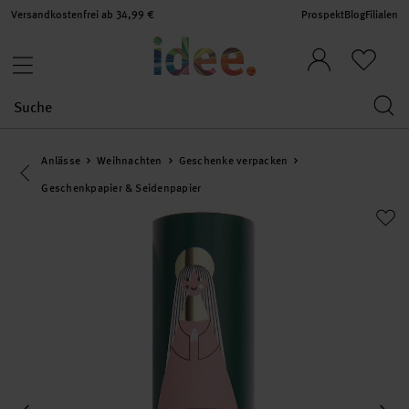
Versandkostenfrei ab 34,99 €
Prospekt
Blog
Filialen
Anlässe
Weihnachten
Geschenke verpacken
Eine Kategorie zurück navigieren
Geschenkpapier & Seidenpapier