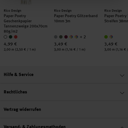
Hersteller:
Hersteller:
Hersteller:
Rico Design
Rico Design
Rico Design
Paper Poetry
Paper Poetry Glitzerband
Paper Poetry
Geschenkpapier
10mm 3m
Streifen 38m
Tannenzweige 200x70cm
80g/m2
+ 2
4,99 €
3,49 €
3,49 €
Inhalt:
Inhalt:
Inhalt:
2,00 m
(2,50 € / 1 m)
3,00 m
(1,16 € / 1 m)
3,00 m
(1,16 € 
Hilfe & Service
Rechtliches
Vertrag widerrufen
Versand- & Zahlungsmethoden