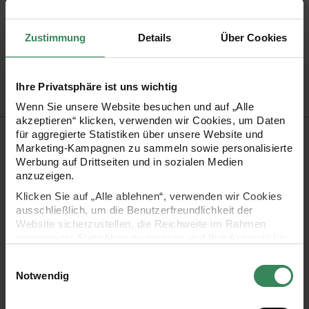
Größe
200x70cm
Veredelung
Hot Foil
Zustimmung
Details
Über Cookies
Artikel-Nr.
400433
Bestell-Nr.
3546451
Ihre Privatsphäre ist uns wichtig
Wenn Sie unsere Website besuchen und auf „Alle
akzeptieren“ klicken, verwenden wir Cookies, um Daten
Produktbeschreibung
für aggregierte Statistiken über unsere Website und
Marketing-Kampagnen zu sammeln sowie personalisierte
Werbung auf Drittseiten und in sozialen Medien
Über liebevoll verpackte Geschenke freut sich jeder! Dieses
anzuzeigen.
Geschenkpapier ist ideal zum Verpacken von
Klicken Sie auf „Alle ablehnen“, verwenden wir Cookies
Weihnachtsgeschenken. Das Geschenkpapier ist mit Figuren
ausschließlich, um die Benutzerfreundlichkeit der
Website sicherzustellen, die Reichweite im Rahmen
der Weihnachtskrippe bedruckt und vereinzelt mit goldener
aggregierter Statistiken zu messen und Ihre Auswahl für
Hot Foil verziert. Einfach eine passende Schleife dazu und
zukünftige Besuche zu speichern.
Einwilligungsauswahl
fertig ist eine Geschenkverpackung, die sich sehen lassen
Ihre Einwilligung ist freiwillig und kann jederzeit über den
Notwendig
Link „Cookie-Einstellungen“ im Fußbereich der Seite
kann.
widerrufen werden. Weitere Informationen zu den