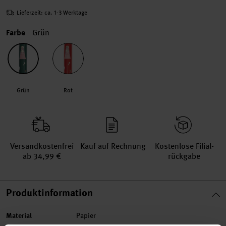
Lieferzeit: ca. 1-3 Werktage
Farbe
Grün
Grün
Rot
Versand­kosten­frei
Kauf auf Rechnung
Kosten­lose Filial­
ab 34,99 €
rückgabe
Produktinformation
Material
Papier