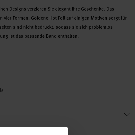
hen Designs verzieren Sie elegant Ihre Geschenke. Das
 vier Formen. Goldene Hot Foil auf einigen Motiven sorgt für
eiten sind nicht bedruckt, sodass sie sich problemlos
igung ist das passende Band enthalten.
ls