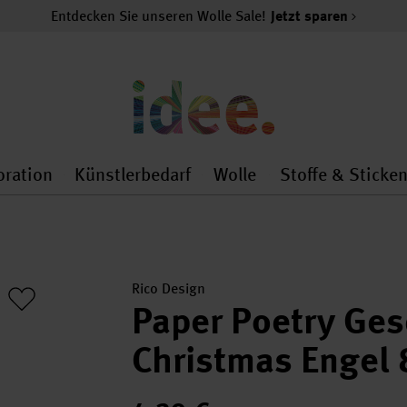
Entdecken Sie unseren Wolle Sale!
Jetzt sparen
oration
Künstlerbedarf
Wolle
Stoffe & Sticke
nMenu
al.openMenu
 general.openMenu
Dekoration general.openMenu
Künstlerbedarf general.
Wolle general.o
Rico Design
Paper Poetry Ge
Christmas Engel 