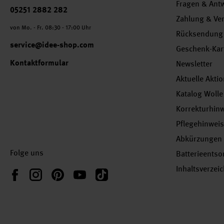
Fragen & Ant
Telefonnummer
05251 2882 282
Zahlung & Ve
von Mo. - Fr. 08:30 - 17:00 Uhr
Rücksendung
service@idee-shop.com
Geschenk-Kar
Kontaktformular
Newsletter
Aktuelle Akti
Katalog Wolle
Korrekturhin
Pflegehinwei
Abkürzungen
Folge uns
Batterieents
Inhaltsverzei
Instagram
Pinterest
YouTube
TikTok
Facebook