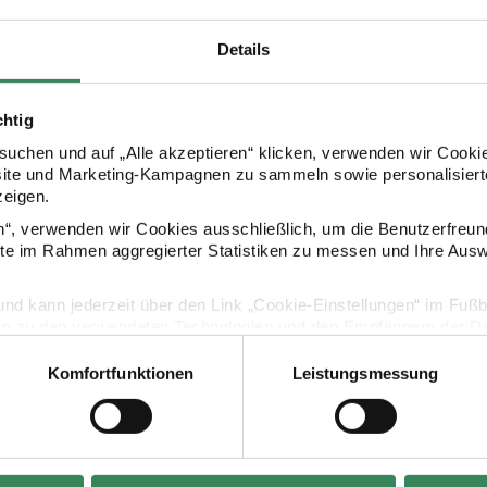
Details
chtig
uchen und auf „Alle akzeptieren“ klicken, verwenden wir Cookie
site und Marketing-Kampagnen zu sammeln sowie personalisierte
Kaufempfehlung
zeigen.
en“, verwenden wir Cookies ausschließlich, um die Benutzerfreun
ite im Rahmen aggregierter Statistiken zu messen und Ihre Aus
anhänger Christmas grün 6 Stück
Paper Poetry Kärtchenanhänger Christmas rot 6 S
Paper Poetry
lig und kann jederzeit über den Link „Cookie-Einstellungen“ im Fuß
en zu den verwendeten Technologien und den Empfängern der Dat
Komfortfunktionen
Leistungsmessung
Vertrag widerrufen