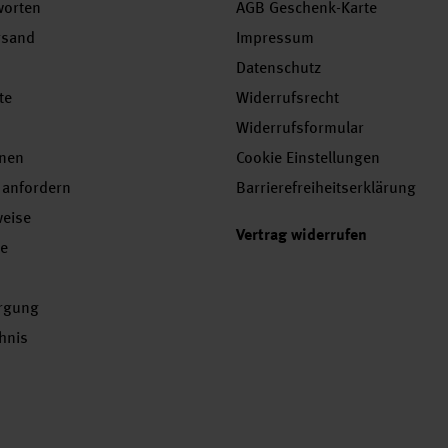
worten
AGB Geschenk-Karte
rsand
Impressum
Datenschutz
te
Widerrufsrecht
Widerrufsformular
onen
Cookie Einstellungen
 anfordern
Barrierefreiheitserklärung
weise
Vertrag widerrufen
se
orgung
chnis