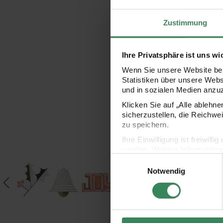
Zustimmung
Ihre Privatsphäre ist uns wi
Wenn Sie unsere Website bes
Statistiken über unsere Web
und in sozialen Medien anzu
Klicken Sie auf „Alle ablehn
sicherzustellen, die Reichwe
annenzapfen 70cm 2m 80g/m²
Paper Poetry Geschenkanhänger Christmas Figuren 8 Stück
Paper Poetry Kärtchen
zu speichern.
Ihre Einwilligung ist freiwil
werden. Weitere Information
Einwilligungsauswahl
Datenschutzerklärung.
Notwendig
Impressum
Datenschutz