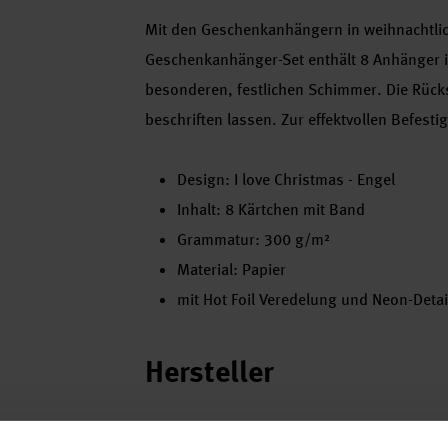
Mit den Geschenkanhängern in weihnachtlic
Geschenkanhänger-Set enthält 8 Anhänger in
besonderen, festlichen Schimmer. Die Rücks
beschriften lassen. Zur effektvollen Befest
Design: I love Christmas - Engel
Inhalt: 8 Kärtchen mit Band
Grammatur: 300 g/m²
Material: Papier
mit Hot Foil Veredelung und Neon-Detai
Hersteller