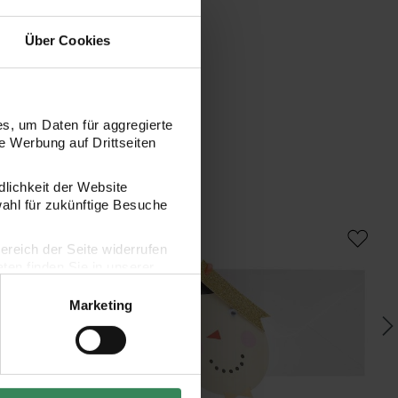
Über Cookies
s, um Daten für aggregierte
 Werbung auf Drittseiten
dlichkeit der Website
wahl für zukünftige Besuche
tück
 Kärtchen mit Wackelaugen Stern A7/C7
Paper Poetry Kärtchen mit Wackelauge
Pa
bereich der Seite widerrufen
en finden Sie in unserer
Marketing