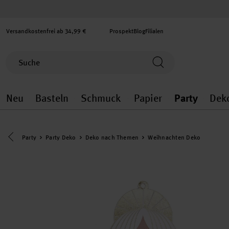
Versandkostenfrei ab 34,99 €
Prospekt
Blog
Filialen
Neu
Basteln
Schmuck
Papier
Party
Dek
Neu general.openMenu
Basteln general.openMenu
Schmuck general.ope
Papier gener
Party
Eine Kategorie zurück navigieren
Party
Party Deko
Deko nach Themen
Weihnachten Deko