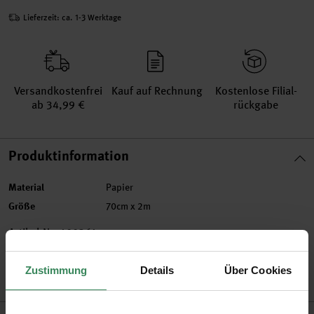
Lieferzeit: ca. 1-3 Werktage
Versand­kosten­frei
Kauf auf Rechnung
Kosten­lose Filial­
ab 34,99 €
rückgabe
Produktinformation
Material
Papier
Größe
70cm x 2m
Artikel-Nr.
400361
Bestell-Nr.
3468852
Zustimmung
Details
Über Cookies