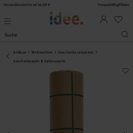
Versandkostenfrei ab 34,99 €
Prospekt
Blog
Filialen
Anlässe
Weihnachten
Geschenke verpacken
Eine Kategorie zurück navigieren
Geschenkpapier & Seidenpapier