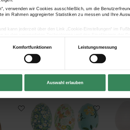
en“, verwenden wir Cookies ausschließlich, um die Benutzerfreun
ite im Rahmen aggregierter Statistiken zu messen und Ihre Aus
lig und kann jederzeit über den Link „Cookie-Einstellungen“ im Fuß
en zu den verwendeten Technologien und den Empfängern der Dat
Komfortfunktionen
Leistungsmessung
Vertrag widerrufen
Kaufempfehlung
Auswahl erlauben
nkel natur
Eier Blumendesign 7cm
Kunststoffei