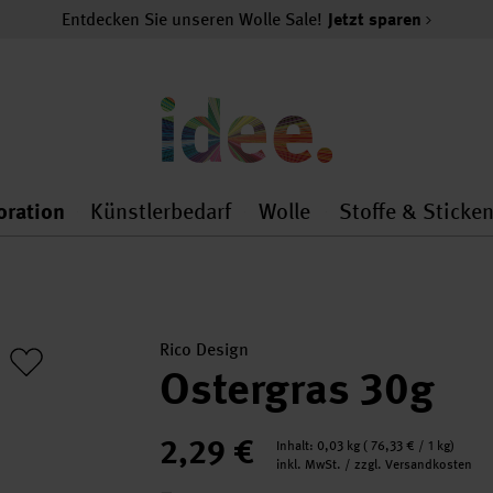
Entdecken Sie unseren Wolle Sale!
Jetzt sparen
oration
Künstlerbedarf
Wolle
Stoffe & Sticke
nMenu
al.openMenu
 general.openMenu
Dekoration general.openMenu
Künstlerbedarf general.
Wolle general.o
Rico Design
Ostergras 30g
2,29 €
Inhalt:
0,03 kg
(
76,33 €
/ 1 kg)
inkl. MwSt. / zzgl. Versandkosten