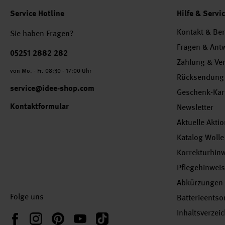
Service Hotline
Hilfe & Servi
Kontakt & Be
Sie haben Fragen?
Fragen & Ant
Telefonnummer
05251 2882 282
Zahlung & Ve
von Mo. - Fr. 08:30 - 17:00 Uhr
Rücksendung
service@idee-shop.com
Geschenk-Kar
Kontaktformular
Newsletter
Aktuelle Akti
Katalog Wolle
Korrekturhin
Pflegehinwei
Abkürzungen
Folge uns
Batterieents
Inhaltsverzei
Instagram
Pinterest
YouTube
TikTok
Facebook