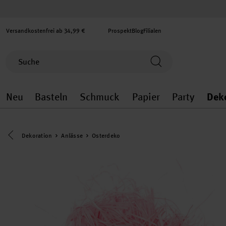
Versandkostenfrei ab 34,99 €
Prospekt
Blog
Filialen
Neu
Basteln
Schmuck
Papier
Party
Dek
Neu general.openMenu
Basteln general.openMenu
Schmuck general.ope
Papier gener
Party
Eine Kategorie zurück navigieren
Dekoration
Anlässe
Osterdeko