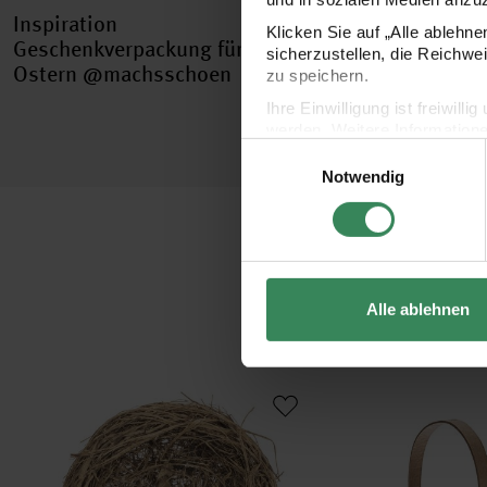
Inspiration
Klicken Sie auf „Alle ablehn
Geschenkverpackung für
sicherzustellen, die Reichwe
Ostern @machsschoen
zu speichern.
Ihre Einwilligung ist freiwil
werden. Weitere Information
Einwilligungsauswahl
Datenschutzerklärung.
Notwendig
Impressum
Datenschutz
Alle ablehnen
Deko Nest natur Ø=12cm
Pappmaché Korb mit He