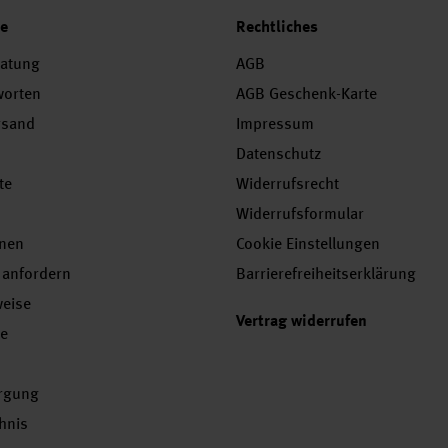
ce
Rechtliches
ratung
AGB
worten
AGB Geschenk-Karte
rsand
Impressum
Datenschutz
te
Widerrufsrecht
Widerrufsformular
onen
Cookie Einstellungen
 anfordern
Barrierefreiheitserklärung
weise
Vertrag widerrufen
se
orgung
chnis