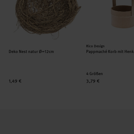
Hersteller:
Rico Design
Deko Nest natur Ø=12cm
Pappmaché Korb mit Henke
4 Größen
1,49 €
3,79 €