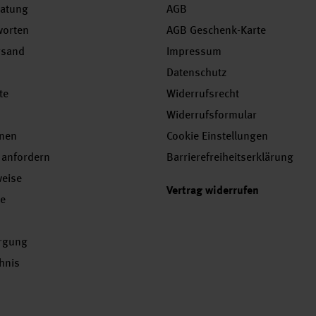
ratung
AGB
worten
AGB Geschenk-Karte
rsand
Impressum
Datenschutz
te
Widerrufsrecht
Widerrufsformular
onen
Cookie Einstellungen
 anfordern
Barrierefreiheitserklärung
weise
Vertrag widerrufen
se
orgung
chnis