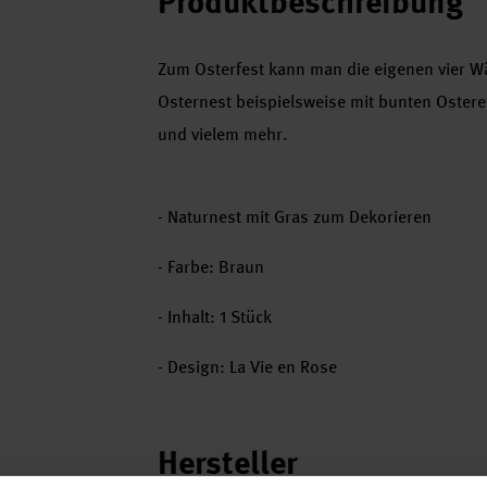
Produktbeschreibung
Zum Osterfest kann man die eigenen vier W
Osternest beispielsweise mit bunten Ostere
und vielem mehr.
- Naturnest mit Gras zum Dekorieren
- Farbe: Braun
- Inhalt: 1 Stück
- Design: La Vie en Rose
Hersteller