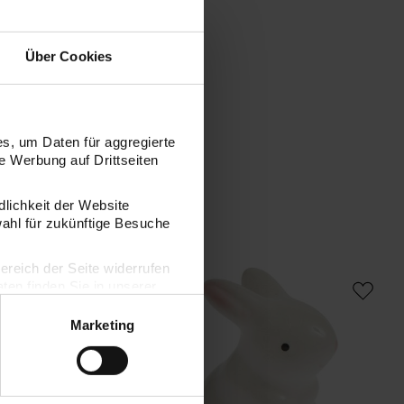
Über Cookies
s, um Daten für aggregierte
 Werbung auf Drittseiten
dlichkeit der Website
wahl für zukünftige Besuche
bereich der Seite widerrufen
 liegend weiß
Keramik Hase stehend rechts weiß
en finden Sie in unserer
Marketing