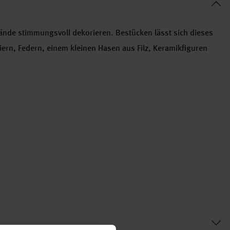
ände stimmungsvoll dekorieren. Bestücken lässt sich dieses
iern, Federn, einem kleinen Hasen aus Filz, Keramikfiguren