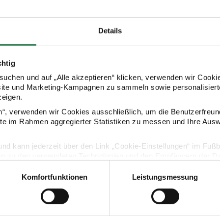
Details
chtig
uchen und auf „Alle akzeptieren“ klicken, verwenden wir Cookie
site und Marketing-Kampagnen zu sammeln sowie personalisierte
zeigen.
en“, verwenden wir Cookies ausschließlich, um die Benutzerfreun
Kaufempfehlung
ite im Rahmen aggregierter Statistiken zu messen und Ihre Aus
lig und kann jederzeit über den Link „Cookie-Einstellungen“ im Fuß
ß/Grün
Polystyrol Eier 6cm 6 Stück
Keramik Gans
en zu den verwendeten Technologien und den Empfängern der Dat
Komfortfunktionen
Leistungsmessung
Vertrag widerrufen