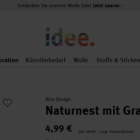
Entdecken Sie unseren Wolle Sale!
Jetzt sparen
oration
Künstlerbedarf
Wolle
Stoffe & Sticke
nMenu
al.openMenu
 general.openMenu
Dekoration general.openMenu
Künstlerbedarf general.
Wolle general.o
Rico Design
Naturnest mit Gr
4,99 €
inkl. MwSt. / zzgl. Versandkosten