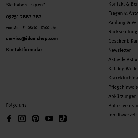
Kontakt & Be
Sie haben Fragen?
Fragen & Ant
Telefonnummer
05251 2882 282
Zahlung & Ve
von Mo. - Fr. 08:30 - 17:00 Uhr
Rücksendung
service@idee-shop.com
Geschenk-Kar
Kontaktformular
Newsletter
Aktuelle Akti
Katalog Wolle
Korrekturhin
Pflegehinwei
Abkürzungen
Folge uns
Batterieents
Inhaltsverzei
Instagram
Pinterest
YouTube
TikTok
Facebook