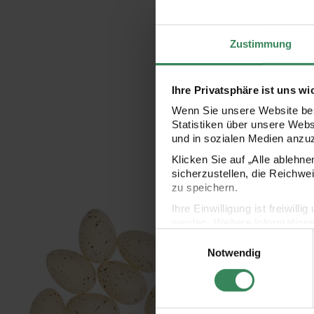
Zustimmung
Ihre Privatsphäre ist uns wi
Wenn Sie unsere Website bes
Statistiken über unsere Web
und in sozialen Medien anzu
Klicken Sie auf „Alle ablehn
sicherzustellen, die Reichwe
zu speichern.
Ihre Einwilligung ist freiwil
Eier im Netz 6cm 9 Stück
Deko-Eier Set Lila/Wei
werden. Weitere Information
Einwilligungsauswahl
Datenschutzerklärung.
Notwendig
Impressum
Datenschutz