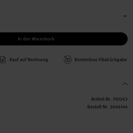
In den Warenkorb
Kauf auf Rechnung
Kosten­lose Filial­rückgabe
Artikel-Nr.
701263
Bestell-Nr.
3646144