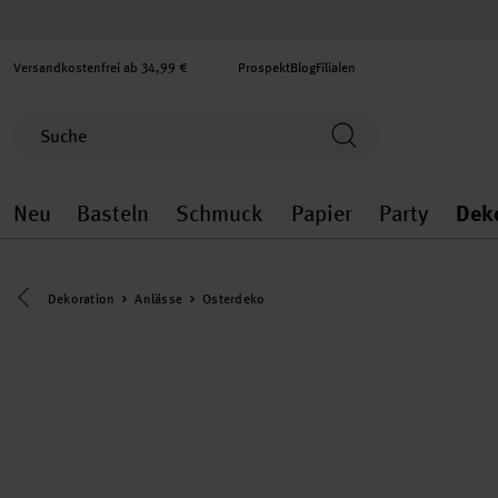
Versandkostenfrei ab 34,99 €
Prospekt
Blog
Filialen
Neu
Basteln
Schmuck
Papier
Party
Dek
Neu general.openMenu
Basteln general.openMenu
Schmuck general.ope
Papier gener
Party
Eine Kategorie zurück navigieren
Dekoration
Anlässe
Osterdeko