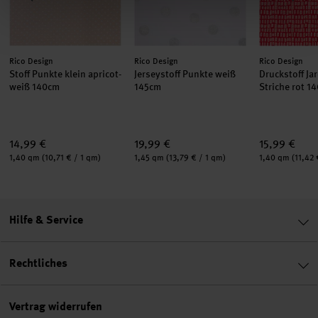
Hersteller:
Hersteller:
Hersteller:
Rico Design
Rico Design
Rico Design
Stoff Punkte klein apricot-
Jerseystoff Punkte weiß
Druckstoff Ja
weiß 140cm
145cm
Striche rot 1
14,99 €
19,99 €
15,99 €
Inhalt:
Inhalt:
Inhalt:
1,40 qm
(10,71 € / 1 qm)
1,45 qm
(13,79 € / 1 qm)
1,40 qm
(11,42 
Hilfe & Service
Rechtliches
Vertrag widerrufen