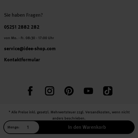
Sie haben Fragen?
Telefonnummer
05251 2882 282
von Mo. - Fr. 08:30 - 17:00 Uhr
service@idee-shop.com
Kontaktformular
Facebook
Instagram
Pinterest
YouTube
TikTok
* Alle Preise inkl. gesetzl. Mehrwertsteuer zzgl.
Versandkosten
, wenn nicht
anders beschrieben.
** Jede:r Abonnent:in erhält bei erstmaliger Anmeldung für unseren Newsletter
In den Warenkorb
Menge:
einen 10 % Rabatt-Gutschein für unseren Online-Shop.