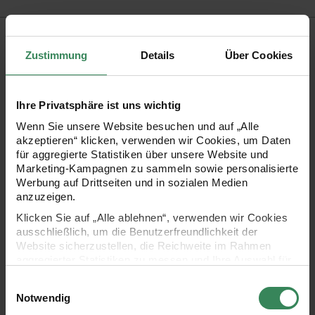
Produktbeschreibung
Zustimmung
Details
Über Cookies
Mit nostalgisch anmutenden Designs regt die Stoffkollektion
„Nostalgic Christmas“ zu tollen Näh- und Bastelprojekten in
Ihre Privatsphäre ist uns wichtig
den Farbthemen „Classical Colours“, „Black, White, Gold &
Wenn Sie unsere Website besuchen und auf „Alle
Silver“ und „Pastel Colours“ an. Neben stimmungsvoller
akzeptieren“ klicken, verwenden wir Cookies, um Daten
Deko und Home-Accessoires wie Nikolausstiefeln,
für aggregierte Statistiken über unsere Website und
Marketing-Kampagnen zu sammeln sowie personalisierte
Adventskalendersäckchen, Kissen, Baumschmuck,
Werbung auf Drittseiten und in sozialen Medien
Tischdecken, Platzsets und Servietten lässt sich aus den
anzuzeigen.
Stoffen auch Kinderkleidung nähen. Inspirationen finden Sie
Klicken Sie auf „Alle ablehnen“, verwenden wir Cookies
ausschließlich, um die Benutzerfreundlichkeit der
im passenden Nähbuch.
Website sicherzustellen, die Reichweite im Rahmen
aggregierter Statistiken zu messen und Ihre Auswahl für
zukünftige Besuche zu speichern.
Druckstoff aus 100% doppellagiger Baumwoll-Musselin
Einwilligungsauswahl
Ihre Einwilligung ist freiwillig und kann jederzeit über den
Notwendig
Design: Nostalgic Christmas – Sterne, rosa-metallic
Link „Cookie-Einstellungen“ im Fußbereich der Seite