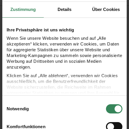
Zustimmung
Details
Über Cookies
Produktbeschreibung
Krinkelmusselin entspricht in seiner Grundware und seinen
Ihre Privatsphäre ist uns wichtig
Eigenschaften dem bekannten glatten Musselin,
Wenn Sie unsere Website besuchen und auf „Alle
unterscheidet sich jedoch durch seine starke Faltenoptik,
akzeptieren“ klicken, verwenden wir Cookies, um Daten
für aggregierte Statistiken über unsere Website und
dem „Crinkle Look“. Daher auch der Name Krinkelmusselin.
Marketing-Kampagnen zu sammeln sowie personalisierte
Diese Stoffqualität besteht aus 100% Baumwolle. Der
Werbung auf Drittseiten und in sozialen Medien
anzuzeigen.
Baumwollstoff mit Hot Foil Veredelung hat eine Grammatur
Klicken Sie auf „Alle ablehnen“, verwenden wir Cookies
von 130 g/m², die sich beispielsweise für gemütliche Shorts,
ausschließlich, um die Benutzerfreundlichkeit der
lässige Kleider und kuschelige Tücher eignet.
Website sicherzustellen, die Reichweite im Rahmen
aggregierter Statistiken zu messen und Ihre Auswahl für
zukünftige Besuche zu speichern.
Einwilligungsauswahl
Ihre Einwilligung ist freiwillig und kann jederzeit über den
Druckstoff aus 100% doppellagigem Baumwoll-Musselin
Notwendig
Link „Cookie-Einstellungen“ im Fußbereich der Seite
Design: Just Bees + Fruits + Flowers - blau Rosette
widerrufen werden. Weitere Informationen zu den
verwendeten Technologien und den Empfängern der
Veredelung: Hot Foil
Komfortfunktionen