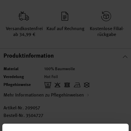
Versand­kosten­frei
Kauf auf Rechnung
Kosten­lose Filial­
ab 34,99 €
rückgabe
Produktinformation
Material
100% Baumwolle
Veredelung
Hot Foil
Pflegehinweise
Mehr Informationen zu Pflegehinweisen
Artikel-Nr.
209057
Bestell-Nr.
3504727