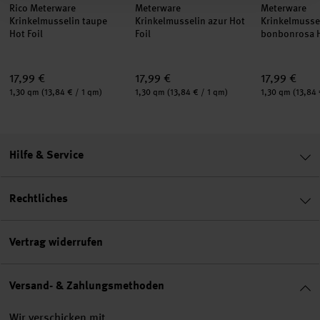
Rico Meterware
Meterware
Meterware
Krinkelmusselin taupe
Krinkelmusselin azur Hot
Krinkelmusse
Hot Foil
Foil
bonbonrosa H
17,99 €
17,99 €
17,99 €
Inhalt:
Inhalt:
Inhalt:
1,30 qm
(13,84 € / 1 qm)
1,30 qm
(13,84 € / 1 qm)
1,30 qm
(13,84 
Hilfe & Service
Rechtliches
Vertrag widerrufen
Versand- & Zahlungsmethoden
Wir verschicken mit