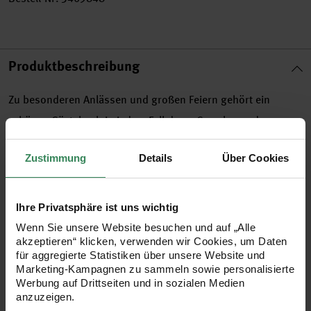
Produktbeschreibung
Zu besonderen Anlässen und großen Feiern gehört ein
schönes Gästebuch in jedem Fall dazu. Ganz besondere
Gästebücher entstehen aus Holzrahmen mit den
Zustimmung
Details
Über Cookies
dazugehörigen Holz-Streuteilen in unterschiedlichen Formen.
Die Rahmen haben oben einen Schlitz zum Einwerfen der
Streuteile und enthalten zusätzlich einen kleinen Rahmen in
Ihre Privatsphäre ist uns wichtig
der Mitte für Fotos, Bilder oder Schriftzüge. Die Streuteile
Wenn Sie unsere Website besuchen und auf „Alle
akzeptieren“ klicken, verwenden wir Cookies, um Daten
funktionieren hier wie die Seiten eines Gästebuchs. Jeder
für aggregierte Statistiken über unsere Website und
Gast bekommt ein Holz-Streuteil, das er individuell gestalten
Marketing-Kampagnen zu sammeln sowie personalisierte
Werbung auf Drittseiten und in sozialen Medien
und beschriften kann, mit Namen, Glückwünschen oder
anzuzeigen.
kleinen Zeichnungen. Anschließend werden die Streuteile in