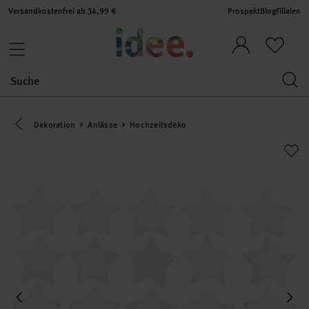
Versandkostenfrei ab 34,99 €
Prospekt
Blog
Filialen
Eine Kategorie zurück navigieren
Dekoration
Anlässe
Hochzeitsdeko