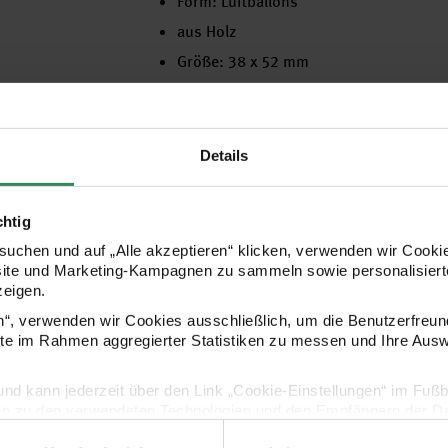
Form: Luftballons
aus Holz
Größe: 38 x 52 mm
Inhalt: 12 Stück
Hersteller
Details
chtig
uchen und auf „Alle akzeptieren“ klicken, verwenden wir Cookie
site und Marketing-Kampagnen zu sammeln sowie personalisierte
zeigen.
en“, verwenden wir Cookies ausschließlich, um die Benutzerfreun
ite im Rahmen aggregierter Statistiken zu messen und Ihre Aus
lig und kann jederzeit über den Link „Cookie-Einstellungen“ im Fuß
en zu den verwendeten Technologien und den Empfängern der Dat
Kaufempfehlung