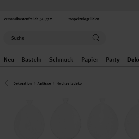
Versandkostenfrei ab 34,99 €
Prospekt
Blog
Filialen
Neu
Basteln
Schmuck
Papier
Party
Dek
Neu general.openMenu
Basteln general.openMenu
Schmuck general.ope
Papier gener
Party
Eine Kategorie zurück navigieren
Dekoration
Anlässe
Hochzeitsdeko