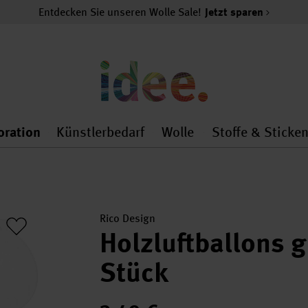
Entdecken Sie unseren Wolle Sale!
Jetzt sparen
oration
Künstlerbedarf
Wolle
Stoffe & Sticke
nMenu
al.openMenu
 general.openMenu
Dekoration general.openMenu
Künstlerbedarf general.
Wolle general.o
Rico Design
Holzluftballons
Stück