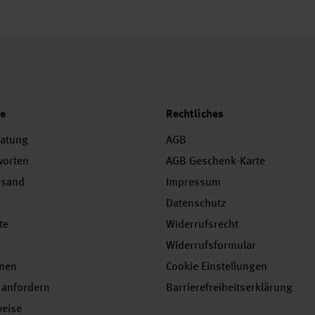
ce
Rechtliches
ratung
AGB
worten
AGB Geschenk-Karte
rsand
Impressum
Datenschutz
te
Widerrufsrecht
Widerrufsformular
onen
Cookie Einstellungen
 anfordern
Barrierefreiheitserklärung
weise