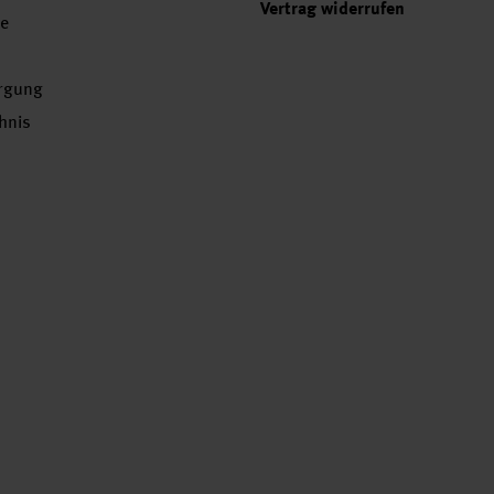
Vertrag widerrufen
se
orgung
chnis