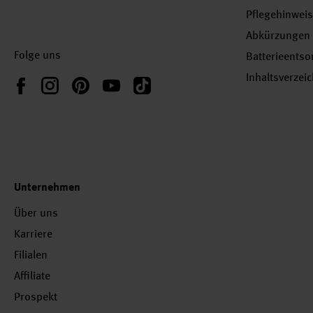
Pflegehinwei
Abkürzungen
Folge uns
Batterieents
Inhaltsverzei
Instagram
Pinterest
YouTube
TikTok
Facebook
Unternehmen
Über uns
Karriere
Filialen
Affiliate
Prospekt