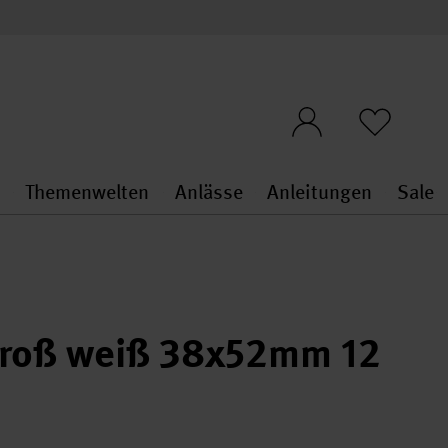
n
Themenwelten
Anlässe
Anleitungen
Sale
openMenu
penMenu
Stoffe & Sticken general.openMenu
Themenwelten general.openMen
Anlässe general.ope
Anleit
S
 groß weiß 38x52mm 12