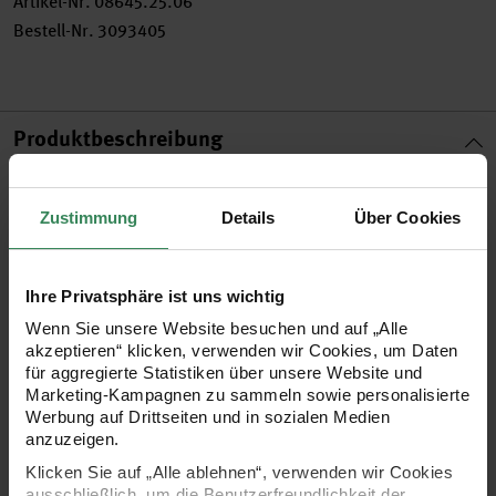
Artikel-Nr.
08645.25.06
Bestell-Nr.
3093405
Produktbeschreibung
Mit den bunten Heißklebesticks mit aufregenden Glitter-
Zustimmung
Details
Über Cookies
Effekten lässt sich wunderbar basteln, dekorieren und
fixieren! Kreieren Sie bunte Schriftzüge in Glitzer-Optik,
Glitter-Konturen für Windlichter und viele andere
Ihre Privatsphäre ist uns wichtig
Dekoelemente mit Glitter-Effekt.
Wenn Sie unsere Website besuchen und auf „Alle
akzeptieren“ klicken, verwenden wir Cookies, um Daten
für aggregierte Statistiken über unsere Website und
•
geeignet für kleine Heißklebepistolen
Marketing-Kampagnen zu sammeln sowie personalisierte
Werbung auf Drittseiten und in sozialen Medien
•
Inhalt: 12 Klebesticks
anzuzeigen.
•
0,7 x 10 cm
Klicken Sie auf „Alle ablehnen“, verwenden wir Cookies
•
6 goldene und 6 silberne Sticks
ausschließlich, um die Benutzerfreundlichkeit der