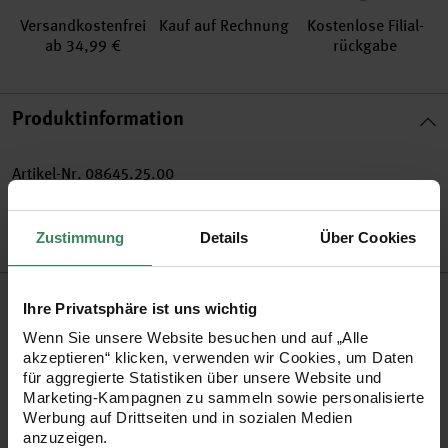
Versand­kosten­frei
Kauf auf Rechnung
Kosten­lose Filial­
ab 34,99 €
rückgabe
Produktinformation
Artikel-Nr.
08645.25.00
Bestell-Nr.
2160115
Zustimmung
Details
Über Cookies
Produktbeschreibung
Ihre Privatsphäre ist uns wichtig
Wenn Sie unsere Website besuchen und auf „Alle
Mit den transparenten Heißklebestiften bewaffnen Sie Ihre
akzeptieren“ klicken, verwenden wir Cookies, um Daten
Heißklebepistole.
für aggregierte Statistiken über unsere Website und
Marketing-Kampagnen zu sammeln sowie personalisierte
Werbung auf Drittseiten und in sozialen Medien
•
zum Verkleben vieler verschiedener Materialien
anzuzeigen.