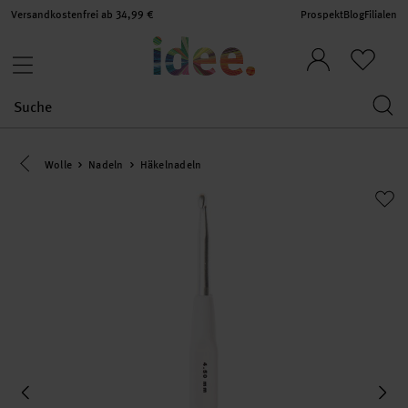
Versandkostenfrei ab 34,99 €
Prospekt
Blog
Filialen
Eine Kategorie zurück navigieren
Wolle
Nadeln
Häkelnadeln