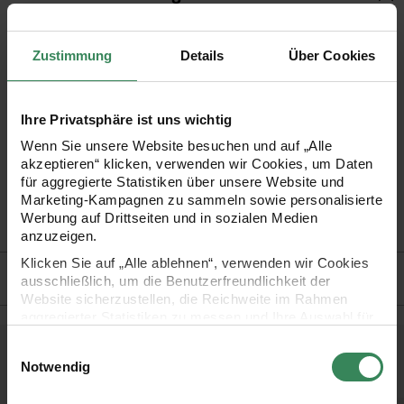
Wir bieten Ihnen hier trendige Häkelnadeln für Ihre
Zustimmung
Details
Über Cookies
Handarbeiten. Häkeln Sie z.B. feine Spitze, kleine
Accessoires oder ganze Mützen, Schals und Wolldecken.
Ihre Privatsphäre ist uns wichtig
•
Nadeln sind je nach Stärke aus Stahl, Aluminium oder Acryl
Wenn Sie unsere Website besuchen und auf „Alle
akzeptieren“ klicken, verwenden wir Cookies, um Daten
•
Länge: je ca. 15 cm
für aggregierte Statistiken über unsere Website und
•
verschiedene Farben
Marketing-Kampagnen zu sammeln sowie personalisierte
Werbung auf Drittseiten und in sozialen Medien
•
viele Stärken zur Auswahl!
anzuzeigen.
Klicken Sie auf „Alle ablehnen“, verwenden wir Cookies
Hersteller
ausschließlich, um die Benutzerfreundlichkeit der
Website sicherzustellen, die Reichweite im Rahmen
aggregierter Statistiken zu messen und Ihre Auswahl für
zukünftige Besuche zu speichern.
Einwilligungsauswahl
Kostenlose Anleitungen.
Ihre Einwilligung ist freiwillig und kann jederzeit über den
Notwendig
Link „Cookie-Einstellungen“ im Fußbereich der Seite
widerrufen werden. Weitere Informationen zu den