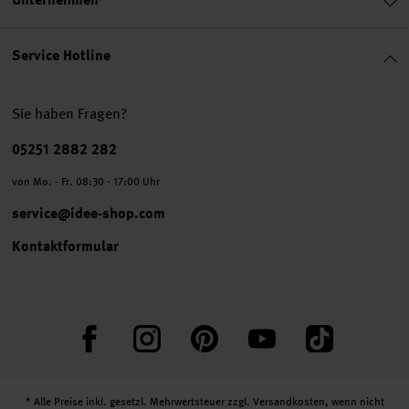
Service Hotline
Sie haben Fragen?
Telefonnummer
05251 2882 282
von Mo. - Fr. 08:30 - 17:00 Uhr
service@idee-shop.com
Kontaktformular
Facebook
Instagram
Pinterest
YouTube
TikTok
* Alle Preise inkl. gesetzl. Mehrwertsteuer zzgl.
Versandkosten
, wenn nicht