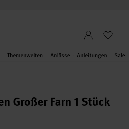
n
Themenwelten
Anlässe
Anleitungen
Sale
openMenu
penMenu
Stoffe & Sticken general.openMenu
Themenwelten general.openMen
Anlässe general.ope
Anleit
S
en Großer Farn 1 Stück