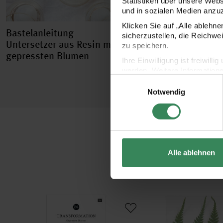
Statistiken über unsere Web
und in sozialen Medien anzu
Klicken Sie auf „Alle ablehn
Bastelanleitung
sicherzustellen, die Reichwe
Untersetzer aus Resin mit
zu speichern.
gepressten Blumen
Ihre Einwilligung ist freiwil
werden. Weitere Information
Einwilligungsauswahl
Datenschutzerklärung.
Notwendig
Impressum
Datenschutz
Alle ablehnen
rot 4 Stück
Made by Me Anleitungsheft Gepresste Blumen
Gepresste Pflanzen Has