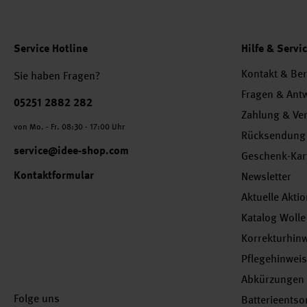
Service Hotline
Hilfe & Servi
Kontakt & Be
Sie haben Fragen?
Fragen & Ant
Telefonnummer
05251 2882 282
Zahlung & Ve
von Mo. - Fr. 08:30 - 17:00 Uhr
Rücksendung
service@idee-shop.com
Geschenk-Kar
Kontaktformular
Newsletter
Aktuelle Akti
Katalog Wolle
Korrekturhin
Pflegehinwei
Abkürzungen
Folge uns
Batterieents