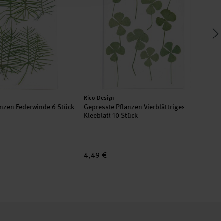
Hersteller:
Her
Rico Design
Ric
anzen Federwinde 6 Stück
Gepresste Pflanzen Vierblättriges
Gep
Kleeblatt 10 Stück
4,49 €
4,