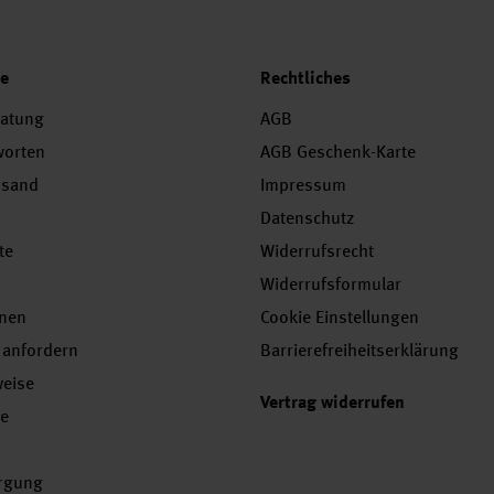
ce
Rechtliches
ratung
AGB
worten
AGB Geschenk-Karte
rsand
Impressum
Datenschutz
te
Widerrufsrecht
Widerrufsformular
onen
Cookie Einstellungen
 anfordern
Barrierefreiheitserklärung
weise
Vertrag widerrufen
se
orgung