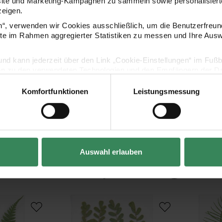
site und Marketing-Kampagnen zu sammeln sowie personalisierte
zeigen.
en“, verwenden wir Cookies ausschließlich, um die Benutzerfreun
ite im Rahmen aggregierter Statistiken zu messen und Ihre Aus
lig und kann jederzeit über den Link „Cookie-Einstellungen“ im Fuß
en zu den verwendeten Technologien und den Empfängern der Dat
Komfortfunktionen
Leistungsmessung
Vertrag widerrufen
Auswahl erlauben
Kaufempfehlung
enpfortenfarn 8 Stück
Gepresste Pflanzen Nelkengewächs 8 Stück
Gepresste Pf