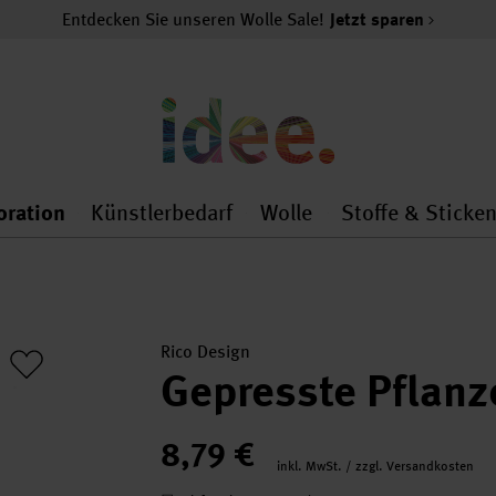
Entdecken Sie unseren Wolle Sale!
Jetzt sparen
oration
Künstlerbedarf
Wolle
Stoffe & Sticke
nMenu
al.openMenu
 general.openMenu
Dekoration general.openMenu
Künstlerbedarf general.
Wolle general.o
Rico Design
Gepresste Pflanz
8,79 €
inkl. MwSt. / zzgl. Versandkosten