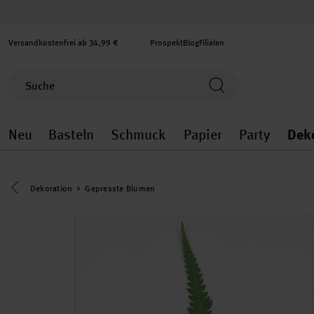
Versandkostenfrei ab 34,99 €
Prospekt
Blog
Filialen
Neu
Basteln
Schmuck
Papier
Party
Dek
Neu general.openMenu
Basteln general.openMenu
Schmuck general.ope
Papier gener
Party
Eine Kategorie zurück navigieren
Dekoration
Gepresste Blumen