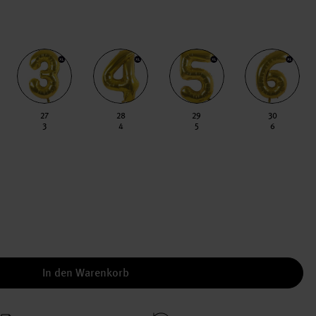
27
28
29
30
3
4
5
6
In den Warenkorb