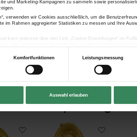
site und Marketing-Kampagnen zu sammeln sowie personalisierte
zeigen.
en“, verwenden wir Cookies ausschließlich, um die Benutzerfreun
Hersteller
ite im Rahmen aggregierter Statistiken zu messen und Ihre Aus
lig und kann jederzeit über den Link „Cookie-Einstellungen“ im Fuß
en zu den verwendeten Technologien und den Empfängern der Dat
Komfortfunktionen
Leistungsmessung
Vertrag widerrufen
Auswahl erlauben
Kaufempfehlung
 36cm
Folienballon Buchstabe gold 36cm
Folienballon