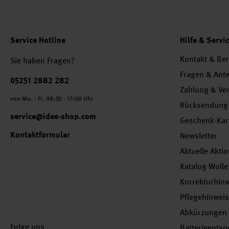
Service Hotline
Hilfe & Servi
Kontakt & Be
Sie haben Fragen?
Fragen & Ant
Telefonnummer
05251 2882 282
Zahlung & Ve
von Mo. - Fr. 08:30 - 17:00 Uhr
Rücksendung
service@idee-shop.com
Geschenk-Kar
Kontaktformular
Newsletter
Aktuelle Akti
Katalog Wolle
Korrekturhin
Pflegehinwei
Abkürzungen
Folge uns
Batterieents