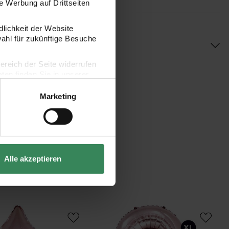
 Werbung auf Drittseiten
dlichkeit der Website
wahl für zukünftige Besuche
bereich der Seite widerrufen
en finden Sie in unserer
Marketing
Alle akzeptieren
 Stern 36cm
Folienballon Zahl rosa 86cm
Fo