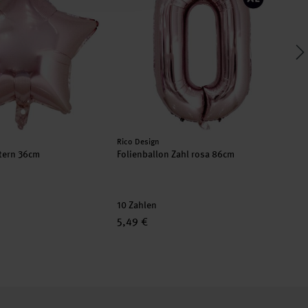
Hersteller:
Her
Rico Design
Ric
Stern 36cm
Folienballon Zahl rosa 86cm
Fol
10 Zahlen
10
5,49 €
12