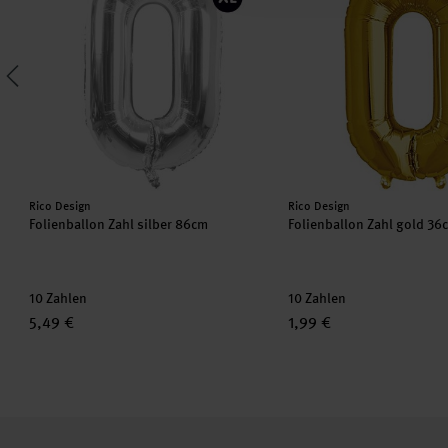
Hersteller:
Hersteller:
Rico Design
Rico Design
Folienballon Zahl silber 86cm
Folienballon Zahl gold 36
10 Zahlen
10 Zahlen
5,49 €
1,99 €