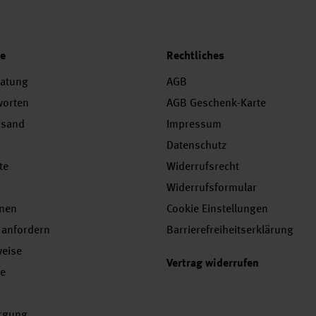
ce
Rechtliches
ratung
AGB
worten
AGB Geschenk-Karte
rsand
Impressum
Datenschutz
te
Widerrufsrecht
Widerrufsformular
onen
Cookie Einstellungen
 anfordern
Barrierefreiheitserklärung
weise
Vertrag widerrufen
se
orgung