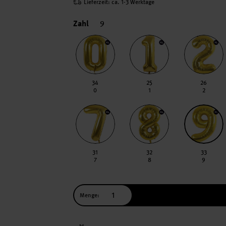
Lieferzeit: ca. 1-3 Werktage
Zahl
9
34
25
26
0
1
2
31
32
33
7
8
9
Menge: