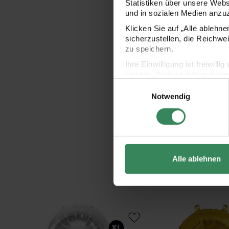
Statistiken über unsere Web
und in sozialen Medien anzu
Klicken Sie auf „Alle ablehn
sicherzustellen, die Reichwe
zu speichern.
Ihre Einwilligung ist freiwil
werden. Weitere Information
Einwilligungsauswahl
Datenschutzerklärung.
Notwendig
Impressum
Datenschutz
Alle ablehnen
Folienballon Zahl silber 86cm
Folienballon Zahl gold