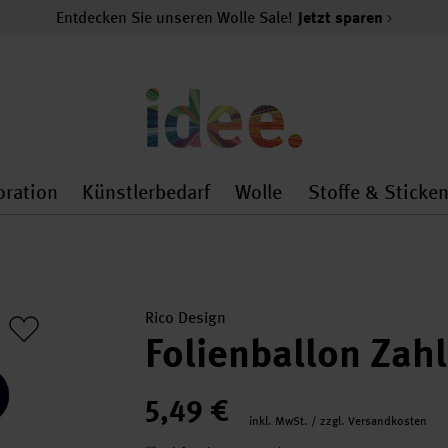
Entdecken Sie unseren Wolle Sale!
Jetzt sparen
oration
Künstlerbedarf
Wolle
Stoffe & Sticke
nMenu
al.openMenu
 general.openMenu
Dekoration general.openMenu
Künstlerbedarf general.
Wolle general.o
Rico Design
Folienballon Zah
5,49 €
inkl. MwSt. / zzgl. Versandkosten