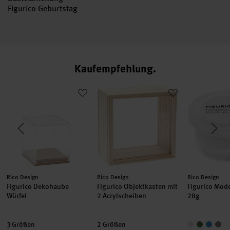
Figurico Geburtstag
Kaufempfehlung
ulkinder
Figurico Dekohaube Würfel
Figurico Objektkasten mit 2 Acrylsch
Figurico Mo
Hersteller:
Hersteller:
Hersteller:
Rico Design
Rico Design
Rico Design
Figurico Dekohaube
Figurico Objektkasten mit
Figurico Mod
Würfel
2 Acrylscheiben
28g
3 Größen
2 Größen