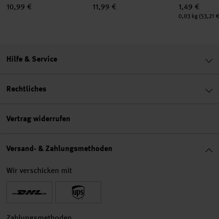
10,99 €
11,99 €
1,49 €
Inhalt:
0,03 kg
(53,21 €
Hilfe & Service
Rechtliches
Vertrag widerrufen
Versand- & Zahlungsmethoden
Wir verschicken mit
Zahlungsmethoden