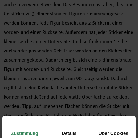
auch so verwendet werden. Das Besondere ist aber, dass die
Gelsticker zu 3-dimensionalen Figuren zusammengesetzt
werden können. Jede Figur besteht aus 2 Stickern, einer
Vorder- und einer Rückseite. Außerdem hat jeder Sticker eine
kleine Lasche an der Unterseite. Und so funktioniert‘s: die
zueinander passenden Gelsticker werden an den Klebeseiten
zusammengeklebt. Dadurch ergibt sich eine 3-dimensionale
Figur mit Vorder- und Rückseite. Gleichzeitig werden die
kleinen Laschen unten jeweils um 90° abgeknickt. Dadurch
ergibt sich eine Klebefläche an der Unterseite und die Sticker
können anschließend auf jede glatte Oberfläche aufgeklebt
werden. Tipp: auf unebenen Flächen können die Sticker mit
etwas zusätzlichem Bastel- oder Heißkleber fixiert werden.
Die Figurico Gelsticker gibt es in 30 tollen Designs zu ganz
Zustimmung
Details
Über Cookies
verschiedenen Themen, wie z.B. Hochzeit, Geburtstags- und