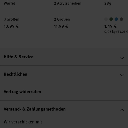
Würfel
2 Acrylscheiben
28g
3 Größen
2 Größen
10,99 €
11,99 €
1,49 €
Inhalt:
0,03 kg
(53,21 €
Hilfe & Service
Rechtliches
Vertrag widerrufen
Versand- & Zahlungsmethoden
Wir verschicken mit