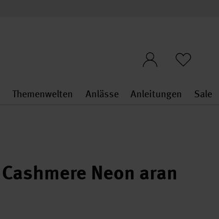
n
Themenwelten
Anlässe
Anleitungen
Sale
openMenu
penMenu
Stoffe & Sticken general.openMenu
Themenwelten general.openMen
Anlässe general.ope
Anleit
S
n Cashmere Neon aran