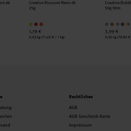
ere dk
Creative Ricorumi Neon dk
Creative Bubbl
25g
50g 90m
1,79 €
3,99 €
Inhalt:
Inhalt:
0,03 kg
(71,60 € / 1 kg)
0,05 kg
(79,80 € 
ce
Rechtliches
ratung
AGB
worten
AGB Geschenk-Karte
rsand
Impressum