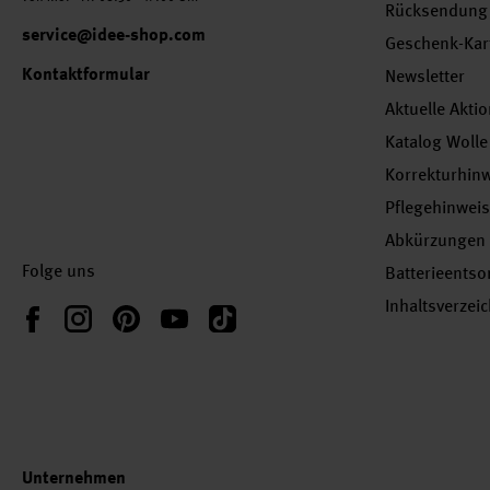
Rücksendung
service@idee-shop.com
Geschenk-Kar
Kontaktformular
Newsletter
Aktuelle Akti
Katalog Wolle
Korrekturhin
Pflegehinwei
Abkürzungen
Folge uns
Batterieents
Inhaltsverzei
Instagram
Pinterest
YouTube
TikTok
Facebook
Unternehmen