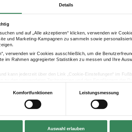
Details
- Verbrauch: Gr. 40 = ca. 500g
- Pflege: 30⁰ Grad Feinwäsche
chtig
uchen und auf „Alle akzeptieren“ klicken, verwenden wir Cookie
site und Marketing-Kampagnen zu sammeln sowie personalisierte
zeigen.
en“, verwenden wir Cookies ausschließlich, um die Benutzerfreun
ite im Rahmen aggregierter Statistiken zu messen und Ihre Aus
lig und kann jederzeit über den Link „Cookie-Einstellungen“ im Fuß
en zu den verwendeten Technologien und den Empfängern der Dat
Hersteller
Komfortfunktionen
Leistungsmessung
Vertrag widerrufen
Auswahl erlauben