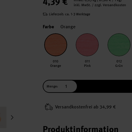
4,39 €
Inhalt:
0,05 kg
(
87,80 €
/ 1 kg)
inkl. MwSt. / zzgl. Versandkosten
Lieferzeit: ca. 1-3 Werktage
Farbe
Orange
010
011
012
Orange
Pink
Grün
Menge:
Versand­kosten­frei ab 34,99 €
Produktinformation