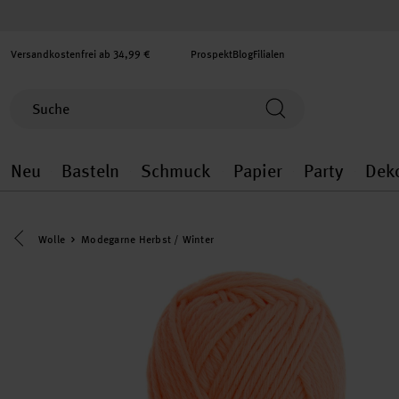
Versandkostenfrei ab 34,99 €
Prospekt
Blog
Filialen
Neu
Basteln
Schmuck
Papier
Party
Dek
Neu general.openMenu
Basteln general.openMenu
Schmuck general.ope
Papier gener
Party
Eine Kategorie zurück navigieren
Wolle
Modegarne Herbst / Winter