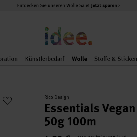
Entdecken Sie unseren Wolle Sale!
Jetzt sparen
oration
Künstlerbedarf
Wolle
Stoffe & Sticke
nMenu
al.openMenu
 general.openMenu
Dekoration general.openMenu
Künstlerbedarf general.
Wolle general.o
Rico Design
Essentials Vega
50g 100m