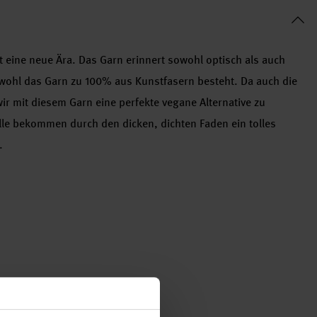
 eine neue Ära. Das Garn erinnert sowohl optisch als auch
bwohl das Garn zu 100% aus Kunstfasern besteht. Da auch die
ir mit diesem Garn eine perfekte vegane Alternative zu
lle bekommen durch den dicken, dichten Faden ein tolles
.