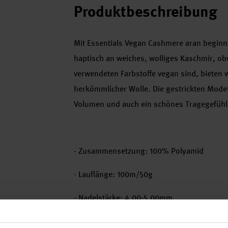
Produktbeschreibung
Mit Essentials Vegan Cashmere aran beginnt
haptisch an weiches, wolliges Kaschmir, o
verwendeten Farbstoffe vegan sind, bieten w
herkömmlicher Wolle. Die gestrickten Mode
Volumen und auch ein schönes Tragegefühl
- Zusammensetzung: 100% Polyamid
- Lauflänge: 100m/50g
- Nadelstärke: 4,00-5,00mm
- Maschenprobe: 18M und 24R = 10x10cm