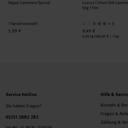
Vegan Cashmere Special
Luxury Cotton Silk Cashm
50g 110m
+ 3
1 Sprachauswahl
5,99 €
9,49 €
Inhalt:
0,05 kg
(189,80 € / 1 kg)
Service Hotline
Hilfe & Servi
Kontakt & Be
Sie haben Fragen?
Fragen & Ant
Telefonnummer
05251 2882 282
Zahlung & Ve
von Mo. - Fr. 08:30 - 17:00 Uhr