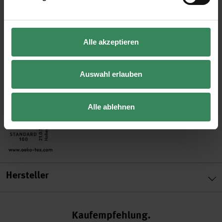
Kaschmir
Lauflänge: 110m / 50g
Nadelstärke: 3,5-4,0
Alle akzeptieren
Maschenprobe: 23 Maschen und 28 Reihen = 10x10 cm
Verbrauch: Gr. 40 = ca. 550g
Auswahl erlauben
Pflege: Handwäsche
Alle ablehnen
Hersteller
Kaufempfehlung