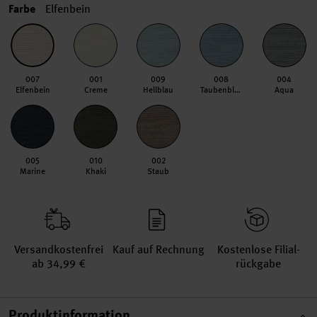
Farbe
Elfenbein
007
001
009
008
004
Elfenbein
Creme
Hellblau
Taubenblau
Aqua
005
010
002
Marine
Khaki
Staub
Versand­kosten­frei
Kauf auf Rechnung
Kosten­lose Filial­
ab 34,99 €
rückgabe
Produktinformation