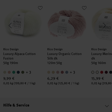
Dream aran
Luxury Alpaca Cotton Fusion
Luxury Organic Cotton Silk dk
Luxury Meri
Hersteller:
Hersteller:
Hersteller:
Rico Design
Rico Design
Rico Design
Luxury Alpaca Cotton
Luxury Organic Cotton
Luxury Merin
Fusion
Silk dk
dk
50g 190m
120m 50g
50g 160m
+ 3
+ 3
9,99 €
6,29 €
15,99 €
Inhalt:
Inhalt:
Inhalt:
0,05 kg
(199,80 € / 1 kg)
0,05 kg
(125,80 € / 1 kg)
0,05 kg
(319,80 
Hilfe & Service