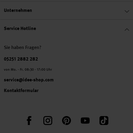
Unternehmen
Service Hotline
Sie haben Fragen?
Telefonnummer
05251 2882 282
von Mo. - Fr. 08:30 - 17:00 Uhr
service@idee-shop.com
Kontaktformular
Facebook
Instagram
Pinterest
YouTube
TikTok