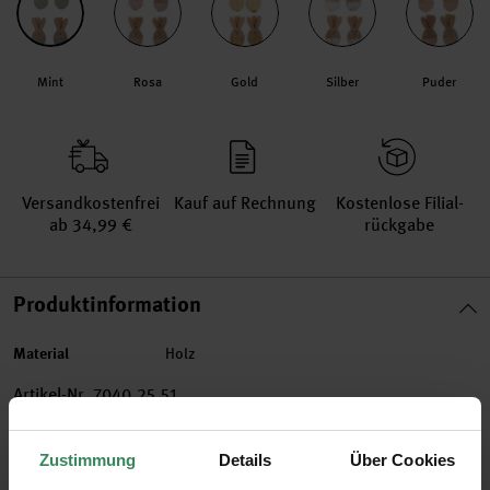
Mint
Rosa
Gold
Silber
Puder
Versand­kosten­frei
Kauf auf Rechnung
Kosten­lose Filial­
ab 34,99 €
rückgabe
Produktinformation
Material
Holz
Artikel-Nr.
7040.25.51
Bestell-Nr.
3323298
Zustimmung
Details
Über Cookies