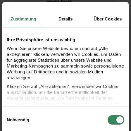
Artikel-Nr.
383328.002
Bestell-Nr.
3404591
Zustimmung
Details
Über Cookies
Ihre Privatsphäre ist uns wichtig
Produktbeschreibung
Wenn Sie unsere Website besuchen und auf „Alle
akzeptieren“ klicken, verwenden wir Cookies, um Daten
für aggregierte Statistiken über unsere Website und
Creative Melange Garzato Wonderball beeindruckt mit einer
Marketing-Kampagnen zu sammeln sowie personalisierte
spannenden Flauschstruktur und harmonischen
Werbung auf Drittseiten und in sozialen Medien
anzuzeigen.
Farbverläufen. Das Garn präsentiert sich in einem Knäuel mit
Klicken Sie auf „Alle ablehnen“, verwenden wir Cookies
besonders ansprechender Optik.
ausschließlich, um die Benutzerfreundlichkeit der
Website sicherzustellen, die Reichweite im Rahmen
aggregierter Statistiken zu messen und Ihre Auswahl für
Zusammensetzung: 51% Schurwolle, 49% Polyacryl
zukünftige Besuche zu speichern.
Einwilligungsauswahl
Lauflänge: 700 m, 200 g
Ihre Einwilligung ist freiwillig und kann jederzeit über den
Notwendig
Nadelstärke: 5.0
Link „Cookie-Einstellungen“ im Fußbereich der Seite
widerrufen werden. Weitere Informationen zu den