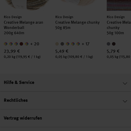
Hersteller:
Hersteller:
Hersteller:
Rico Design
Rico Design
Rico Design
Creative Melange aran
Creative Melange chunky
Creative Mela
Wonderball
50g 85m
chunky
200g 640m
50g 100m
+ 20
+ 17
23,99 €
5,49 €
5,79 €
Inhalt:
Inhalt:
Inhalt:
0,20 kg
(119,95 € / 1 kg)
0,05 kg
(109,80 € / 1 kg)
0,05 kg
(115,80 
Hilfe & Service
Rechtliches
Vertrag widerrufen