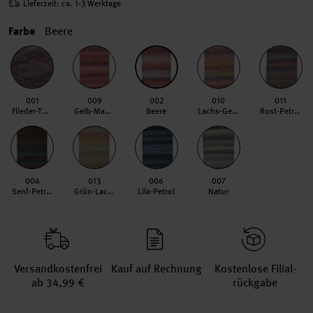
Lieferzeit: ca. 1-3 Werktage
Farbe
Beere
001
009
002
010
011
Flieder-Türkis
Gelb-Mauve
Beere
Lachs-Gelb
Rost-Petrol
004
013
006
007
Senf-Petrol
Grün-Lachs
Lila-Petrol
Natur
Versand­kosten­frei
Kauf auf Rechnung
Kosten­lose Filial­
ab 34,99 €
rückgabe