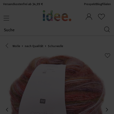
Versandkostenfrei ab 34,99 €
Prospekt
Blog
Filialen
Eine Kategorie zurück navigieren
Wolle
nach Qualität
Schurwolle