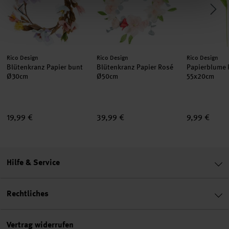
Hersteller:
Hersteller:
Hersteller:
Rico Design
Rico Design
Rico Design
Blütenkranz Papier bunt
Blütenkranz Papier Rosé
Papierblume
Ø30cm
Ø50cm
55x20cm
19,99 €
39,99 €
9,99 €
Hilfe & Service
Rechtliches
Vertrag widerrufen