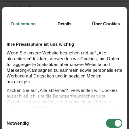
Produktinformation
Größe
130cm
Zustimmung
Details
Über Cookies
Artikel-Nr.
701280
Bestell-Nr.
3646311
Ihre Privatsphäre ist uns wichtig
Wenn Sie unsere Website besuchen und auf „Alle
akzeptieren“ klicken, verwenden wir Cookies, um Daten
für aggregierte Statistiken über unsere Website und
Produktbeschreibung
Marketing-Kampagnen zu sammeln sowie personalisierte
Werbung auf Drittseiten und in sozialen Medien
Mit der bunten Papierblütengirlande hat man eine perfekte
anzuzeigen.
Ausstattung für eine dekorative Frühjahrsparty. Die
Klicken Sie auf „Alle ablehnen“, verwenden wir Cookies
ausschließlich, um die Benutzerfreundlichkeit der
künstlichen Blumen sind äußerst beständig und das ganze
Website sicherzustellen, die Reichweite im Rahmen
Jahr über einsatzbereit. Die 1,30 m lange
aggregierter Statistiken zu messen und Ihre Auswahl für
zukünftige Besuche zu speichern.
Papierblütengirlande lässt sich flexibel positionieren.
Einwilligungsauswahl
Ihre Einwilligung ist freiwillig und kann jederzeit über den
Notwendig
Link „Cookie-Einstellungen“ im Fußbereich der Seite