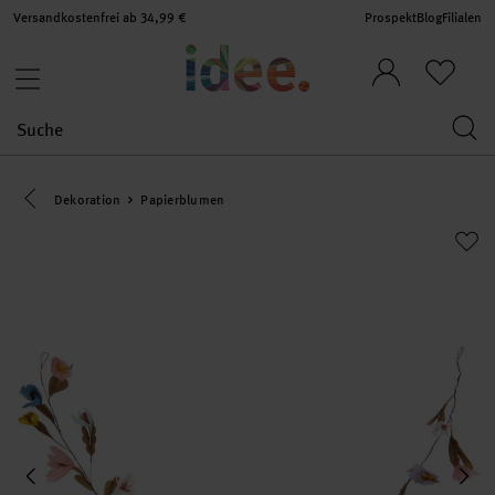
Versandkostenfrei ab 34,99 €
Prospekt
Blog
Filialen
Eine Kategorie zurück navigieren
Dekoration
Papierblumen