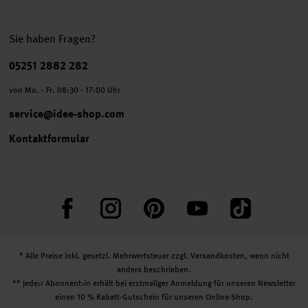
Sie haben Fragen?
Telefonnummer
05251 2882 282
von Mo. - Fr. 08:30 - 17:00 Uhr
service@idee-shop.com
Kontaktformular
Facebook
Instagram
Pinterest
YouTube
TikTok
* Alle Preise inkl. gesetzl. Mehrwertsteuer zzgl.
Versandkosten
, wenn nicht
anders beschrieben.
** Jede:r Abonnent:in erhält bei erstmaliger Anmeldung für unseren Newsletter
einen 10 % Rabatt-Gutschein für unseren Online-Shop.