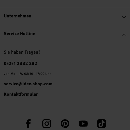
Unternehmen
Service Hotline
Sie haben Fragen?
Telefonnummer
05251 2882 282
von Mo. - Fr. 08:30 - 17:00 Uhr
service@idee-shop.com
Kontaktformular
Facebook
Instagram
Pinterest
YouTube
TikTok