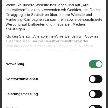
wunderschön und beständig, das ganze Jahr über! Stellen
Wenn Sie unsere Website besuchen und auf „Alle
akzeptieren“ klicken, verwenden wir Cookies, um Daten
Sie sich mit unseren Papierblumen Ihren eigenen
für aggregierte Statistiken über unsere Website und
Blumenstrauß zusammen und machen Sie damit sich und
Marketing-Kampagnen zu sammeln sowie personalisierte
Werbung auf Drittseiten und in sozialen Medien
Ihren Liebsten eine Freude!
anzuzeigen.
- ideal zum Dekorieren oder Verschenken als liebevolle Geste
Klicken Sie auf „Alle ablehnen“, verwenden wir Cookies
ausschließlich, um die Benutzerfreundlichkeit der
- Größe: 55x20cm
Website sicherzustellen, die Reichweite im Rahmen
aggregierter Statistiken zu messen und Ihre Auswahl für
-Material: Papier
zukünftige Besuche zu speichern.
Einwilligungsauswahl
Ihre Einwilligung ist freiwillig und kann jederzeit über den
Notwendig
- Farbe: Rosé
Link „Cookie-Einstellungen“ im Fußbereich der Seite
widerrufen werden. Weitere Informationen zu den
- Design: La Vie en Rose
verwendeten Technologien und den Empfängern der
Komfortfunktionen
Daten finden Sie in unserer Datenschutzerklärung.
Hersteller
Impressum
Datenschutz
Vertrag widerrufen
Leistungsmessung