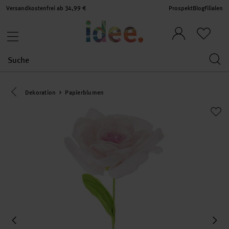
Versandkostenfrei ab 34,99 €
Prospekt
Blog
Filialen
Eine Kategorie zurück navigieren
Dekoration
Papierblumen