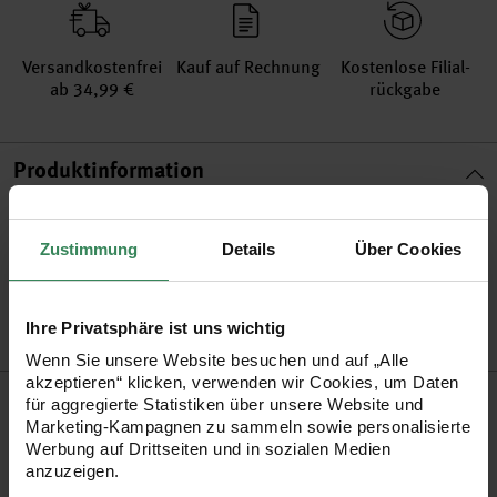
Versand­kosten­frei
Kauf auf Rechnung
Kosten­lose Filial­
ab 34,99 €
rückgabe
Produktinformation
Stiftspitze
Keilspitze
Zustimmung
Details
Über Cookies
Artikel-Nr.
3043618
Bestell-Nr.
3449905
Ihre Privatsphäre ist uns wichtig
Wenn Sie unsere Website besuchen und auf „Alle
akzeptieren“ klicken, verwenden wir Cookies, um Daten
Produktbeschreibung
für aggregierte Statistiken über unsere Website und
Marketing-Kampagnen zu sammeln sowie personalisierte
Werbung auf Drittseiten und in sozialen Medien
Die Frixion Light Natural Textmarker eignen sich natürlich
anzuzeigen.
bestens zum Unterschreichen und Markieren von