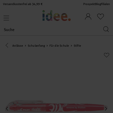
Versandkostenfrei ab 34,99 €
Prospekt
Blog
Filialen
Eine Kategorie zurück navigieren
Anlässe
Schulanfang
Für die Schule
Stifte