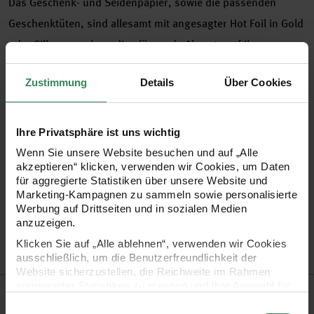
Das Geschenk- und Seidenpapier, sowie die passenden
Geschenktüten, sind allesamt mit angesagter Hot Foil in Gold
oder Silber versehen, die glänzende Akzente auf Ihrem
Geschenk setzt. Alle Produkte sind farblich aufeinander
Zustimmung
Details
Über Cookies
abgestimmt und bestehen aus modernem Kraftpapier, das
sich nicht nur durch seine Stabilität, sondern auch durch
seine ansprechende Optik auszeichnet. Das Geschenk- und
Ihre Privatsphäre ist uns wichtig
Seidenpapier lässt sich ebenso wie die Geschenktüten super
Wenn Sie unsere Website besuchen und auf „Alle
akzeptieren“ klicken, verwenden wir Cookies, um Daten
mit den Hot Foil Tapes kombinieren.
für aggregierte Statistiken über unsere Website und
Marketing-Kampagnen zu sammeln sowie personalisierte
Werbung auf Drittseiten und in sozialen Medien
Geschenktüte aus Kraftpapier
anzuzeigen.
Farbe: natur mit goldenen Hot Foil Punkten
Klicken Sie auf „Alle ablehnen“, verwenden wir Cookies
Maße: 18x26x12 cm
ausschließlich, um die Benutzerfreundlichkeit der
Website sicherzustellen, die Reichweite im Rahmen
aggregierter Statistiken zu messen und Ihre Auswahl für
Hersteller
zukünftige Besuche zu speichern.
Einwilligungsauswahl