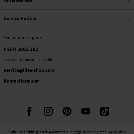
Unternehmen
Service Hotline
Sie haben Fragen?
Telefonnummer
05251 2882 282
von Mo. - Fr. 08:30 - 17:00 Uhr
service@idee-shop.com
Kontaktformular
Facebook
Instagram
Pinterest
YouTube
TikTok
* Alle Preise inkl. gesetzl. Mehrwertsteuer zzgl.
Versandkosten
, wenn nicht