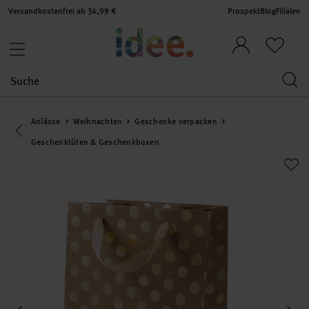
Versandkostenfrei ab 34,99 €
Prospekt
Blog
Filialen
Anlässe
Weihnachten
Geschenke verpacken
Eine Kategorie zurück navigieren
Geschenktüten & Geschenkboxen