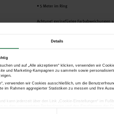
•
5 Meter im Ring
Achtung! geringfügige Farbabweichungen s
Hersteller
Details
chtig
uchen und auf „Alle akzeptieren“ klicken, verwenden wir Cookie
site und Marketing-Kampagnen zu sammeln sowie personalisierte
zeigen.
en“, verwenden wir Cookies ausschließlich, um die Benutzerfreun
ite im Rahmen aggregierter Statistiken zu messen und Ihre Aus
lig und kann jederzeit über den Link „Cookie-Einstellungen“ im Fuß
Kaufempfehlung
en zu den verwendeten Technologien und den Empfängern der Dat