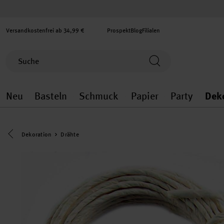
Versandkostenfrei ab 34,99 €
Prospekt
Blog
Filialen
Neu
Basteln
Schmuck
Papier
Party
Dek
Neu general.openMenu
Basteln general.openMenu
Schmuck general.ope
Papier gener
Party
Eine Kategorie zurück navigieren
Dekoration
Drähte