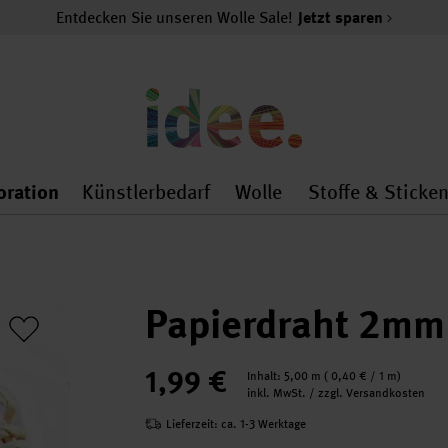
Entdecken Sie unseren Wolle Sale!
Jetzt sparen
oration
Künstlerbedarf
Wolle
Stoffe & Sticke
nMenu
al.openMenu
 general.openMenu
Dekoration general.openMenu
Künstlerbedarf general.
Wolle general.o
Papierdraht 2mm
1,99 €
Inhalt:
5,00 m
(
0,40 €
/ 1 m)
inkl. MwSt. / zzgl. Versandkosten
Lieferzeit: ca. 1-3 Werktage