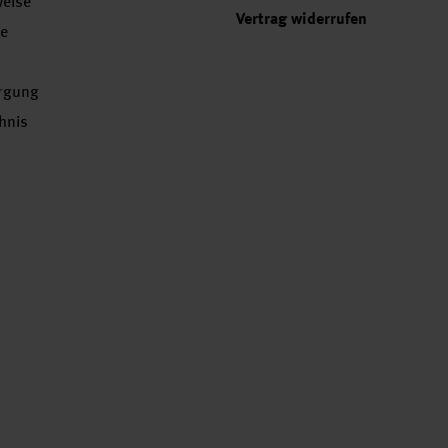
weise
Vertrag widerrufen
se
orgung
chnis