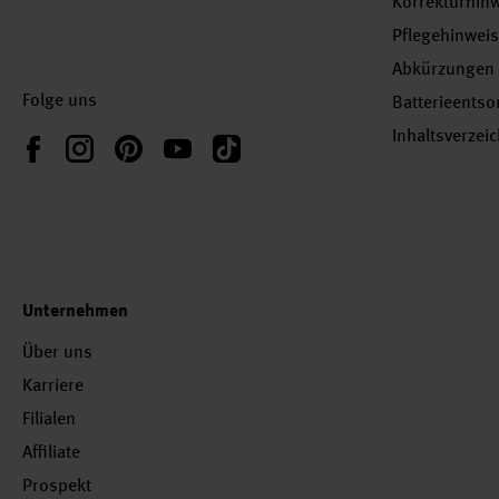
Korrekturhin
Pflegehinwei
Abkürzungen
Folge uns
Batterieents
Inhaltsverzei
Instagram
Pinterest
YouTube
TikTok
Facebook
Unternehmen
Über uns
Karriere
Filialen
Affiliate
Prospekt