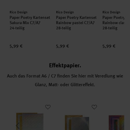
Hersteller:
Hersteller:
Hersteller:
Rico Design
Rico Design
Rico Design
set
Paper Poetry Kartenset
Paper Poetry Kartenset
Paper Poetry K
Sakura Mix C7/A7
Rainbow pastel C7/A7
Rainbow classi
24-teilig
28-teilig
28-teilig
5,99 €
5,99 €
5,99 €
Effektpapier.
Auch das Format A6 / C7 finden Sie hier mit Veredlung wie
Glanz, Matt- oder Glittereffekt.
ld A7/C7
enset Spiegelkarton rot A7/C7
Paper Poetry Kartenset gold/silber A7/C7
Paper Poetry Kartenset Sterne gold/s
Paper Poetry 