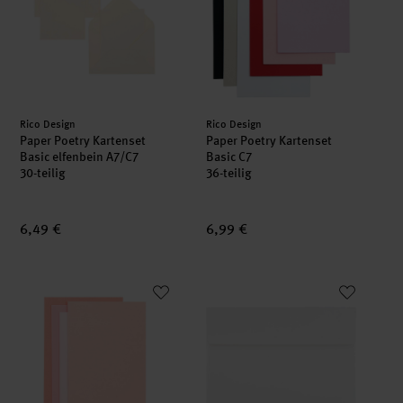
Hersteller:
Hersteller:
Rico Design
Rico Design
Paper Poetry Kartenset
Paper Poetry Kartenset
Basic elfenbein A7/C7
Basic C7
30-teilig
36-teilig
6,49 €
6,99 €
Paper Poetry Kartenset Sakura Mix C7/A7
Paper Poetry Umschläge weiß 1