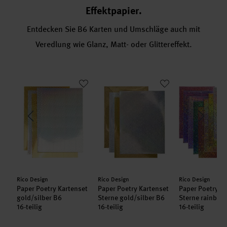
Effektpapier.
Entdecken Sie B6 Karten und Umschläge auch mit
Veredlung wie Glanz, Matt- oder Glittereffekt.
 B6
enset Spiegelkarton grün B6
Paper Poetry Kartenset gold/silber B6
Paper Poetry Kartenset Sterne gold/s
Paper Poetry 
Hersteller:
Hersteller:
Hersteller:
Rico Design
Rico Design
Rico Design
set
Paper Poetry Kartenset
Paper Poetry Kartenset
Paper Poetry K
 B6
gold/silber B6
Sterne gold/silber B6
Sterne rainbo
16-teilig
16-teilig
16-teilig