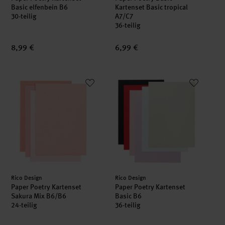
Basic elfenbein B6
Kartenset Basic tropical
30-teilig
A7/C7
36-teilig
8,99 €
6,99 €
Paper Poetry Kartenset Sakura Mix B6/B6
Paper Poetry Kartenset Basic B
Hersteller:
Hersteller:
Rico Design
Rico Design
Paper Poetry Kartenset
Paper Poetry Kartenset
Sakura Mix B6/B6
Basic B6
24-teilig
36-teilig