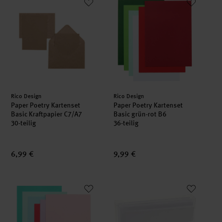
Hersteller:
Hersteller:
Rico Design
Rico Design
Paper Poetry Kartenset
Paper Poetry Kartenset
Basic Kraftpapier C7/A7
Basic grün-rot B6
30-teilig
36-teilig
6,99 €
9,99 €
Paper Poetry Kartenset Basic tropical B6
Paper Poetry Kartenset Basic w