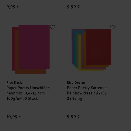
9,99 €
9,99 €
Paper Poetry Umschläge neonmix 18,4x13,4cm 160g/m² 30 S
Paper Poetry Kartenset Rainbow
Hersteller:
Hersteller:
Rico Design
Rico Design
Paper Poetry Umschläge
Paper Poetry Kartenset
neonmix 18,4x13,4cm
Rainbow classic A7/C7
160g/m² 30 Stück
28-teilig
10,99 €
5,99 €