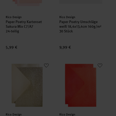
Hersteller:
Hersteller:
Rico Design
Rico Design
Paper Poetry Kartenset
Paper Poetry Umschläge
Sakura Mix C7/A7
weiß 18,4x13,4cm 160g/m²
24-teilig
30 Stück
5,99 €
9,99 €
Paper Poetry Karten- und Umschlagset Glitter B6 Gold
Paper Poetry Karten- und Umsc
Hersteller:
Hersteller:
Rico Design
Rico Design