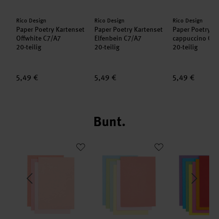
Hersteller:
Hersteller:
Hersteller:
Rico Design
Rico Design
Rico Design
set
Paper Poetry Kartenset
Paper Poetry Kartenset
Paper Poetry K
A7
Offwhite C7/A7
Elfenbein C7/A7
cappuccino C7
20-teilig
20-teilig
20-teilig
5,49 €
5,49 €
5,49 €
Bunt.
A7/C7
enset Neon Mix C7/A7
Paper Poetry Kartenset Sakura Mix C7/A7
Paper Poetry Kartenset Rainbow past
Paper Poetry 