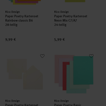
Hersteller:
Hersteller:
Rico Design
Rico Design
Paper Poetry Kartenset
Paper Poetry Kartenset
Rainbow classic B6
Neon Mix C7/A7
28-teilig
24-teilig
9,99 €
5,99 €
Paper Poetry Kartenset Basic elfenbein B6
Paper Poetry Basic Kartenset Ba
Hersteller:
Hersteller:
Rico Design
Rico Design
Paper Poetry Kartenset
Paper Poetry Basic