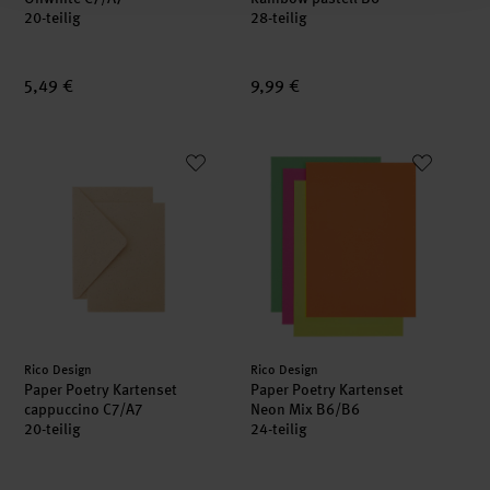
20-teilig
28-teilig
5,49 €
9,99 €
Paper Poetry Kartenset cappuccino C7/A7
Paper Poetry Kartenset Neon M
neu
Hersteller:
Hersteller:
Rico Design
Rico Design
Paper Poetry Kartenset
Paper Poetry Kartenset
cappuccino C7/A7
Neon Mix B6/B6
20-teilig
24-teilig