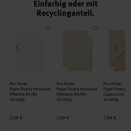
Einfarbig oder mit
Recyclinganteil.
enset Basic Kraftpapier B6/B6
Paper Poetry Kartenset Offwhite B6/B6
Paper Poetry Kartenset Elfenbein B6
Paper Poetry
neu
neu
neu
Hersteller:
Hersteller:
Hersteller:
Rico Design
Rico Design
Rico Design
set
Paper Poetry Kartenset
Paper Poetry Kartenset
Paper Poetry K
Offwhite B6/B6
Elfenbein B6/B6
Cappuccino B
20-teilig
20-teilig
20-teilig
7,99 €
7,99 €
7,99 €