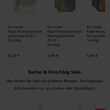
Hersteller:
Hersteller:
Hersteller:
Rico Design
Rico Design
Rico Design
set
Paper Poetry Kartenset
Paper Poetry Kartenset
Paper Poetry K
gold/silber A7/C7
Sterne gold/silber
Sterne rainbow
20-teilig
A7/C7
16-teilig
20-teilig
6,29 €
5,99 €
5,99 €
Karten & Umschlag Sets.
Hier finden Sie Sets mit größeren Mengen. Die folgenden
Sets bestehen nur aus Karten oder Umschlägen.
m 160g/m² 30 Stück
chläge neonmix 18,4x13,4cm 160g/m² 30 Stück
Paper Poetry Karten weiß
Paper Poetry Umschläge weiß 18,4x
Paper Poetry