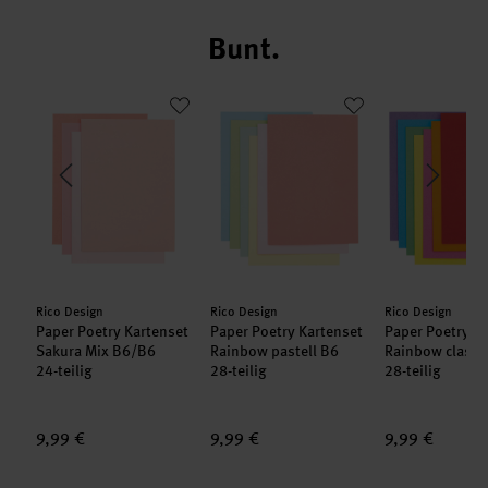
Bunt.
enset Basic weiß-grau B6
Paper Poetry Kartenset Sakura Mix B6/B6
Paper Poetry Kartenset Rainbow past
Paper Poetry 
Hersteller:
Hersteller:
Hersteller:
Rico Design
Rico Design
Rico Design
set
Paper Poetry Kartenset
Paper Poetry Kartenset
Paper Poetry K
Sakura Mix B6/B6
Rainbow pastell B6
Rainbow classi
24-teilig
28-teilig
28-teilig
9,99 €
9,99 €
9,99 €