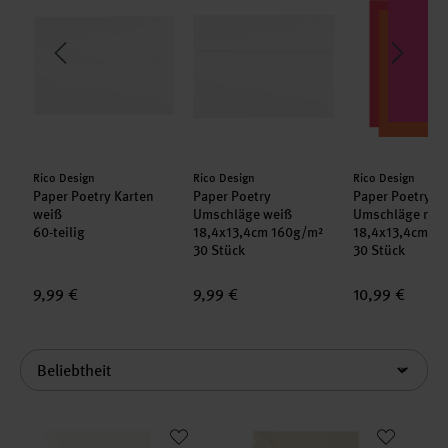
Hersteller:
Hersteller:
Hersteller:
Rico Design
Rico Design
Rico Design
Paper Poetry Karten
Paper Poetry
Paper Poetry
weiß
Umschläge weiß
Umschläge neo
²
60-teilig
18,4x13,4cm 160g/m²
18,4x13,4cm 1
30 Stück
30 Stück
9,99 €
9,99 €
10,99 €
Sortierung
Paper Poetry Kartenset Offwhite B6/B6
Paper Poetry Kartenset Elfenbe
neu
neu