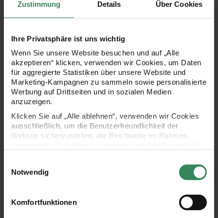
Zustimmung
Details
Über Cookies
Ihre Privatsphäre ist uns wichtig
Hersteller:
Hersteller:
Rico Design
Rico Design
Wenn Sie unsere Website besuchen und auf „Alle
Paper Poetry Kartenset
Paper Poetry Kartenset
akzeptieren“ klicken, verwenden wir Cookies, um Daten
Cappuccino B6/B6
Basic Kraftpapier B6/B6
für aggregierte Statistiken über unsere Website und
20-teilig
30-teilig
Marketing-Kampagnen zu sammeln sowie personalisierte
Werbung auf Drittseiten und in sozialen Medien
anzuzeigen.
7,99 €
8,99 €
Klicken Sie auf „Alle ablehnen“, verwenden wir Cookies
ausschließlich, um die Benutzerfreundlichkeit der
Website sicherzustellen, die Reichweite im Rahmen
Paper Poetry Kartenset Elfenbein C7/A7
Paper Poetry Karten weiß
aggregierter Statistiken zu messen und Ihre Auswahl für
neu
zukünftige Besuche zu speichern.
Einwilligungsauswahl
Ihre Einwilligung ist freiwillig und kann jederzeit über den
Notwendig
Link „Cookie-Einstellungen“ im Fußbereich der Seite
widerrufen werden. Weitere Informationen zu den
verwendeten Technologien und den Empfängern der
Komfortfunktionen
Daten finden Sie in unserer Datenschutzerklärung.