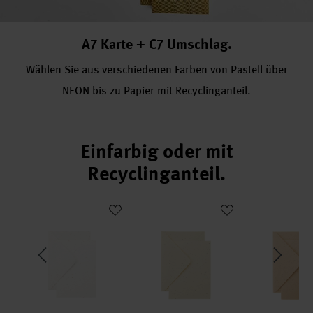
A7 Karte + C7 Umschlag.
Wählen Sie aus verschiedenen Farben von Pastell über
NEON bis zu Papier mit Recyclinganteil.
Einfarbig oder mit
Recyclinganteil.
enset Rainbow pastel C7/A7
Paper Poetry Kartenset Offwhite C7/A7
Paper Poetry Kartenset Elfenbein C7
Paper Poetry 
neu
neu
neu