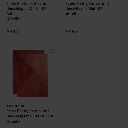
Paper Poetry Karten- und
Paper Poetry Karten- und
Umschlagset Glitter B6
Umschlagset Matt B6
Gold
16-teilig
16-teilig
9,99 €
9,99 €
Paper Poetry Karten- und Umschlagset Glitter B6 Rot
Hersteller:
Rico Design
Paper Poetry Karten- und
Umschlagset Glitter B6 Rot
16-teilig