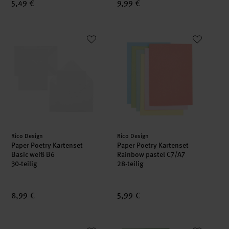
5,49 €
9,99 €
Paper Poetry Kartenset Basic weiß B6
Paper Poetry Kartenset Rainbow
Hersteller:
Hersteller:
Rico Design
Rico Design
Paper Poetry Kartenset
Paper Poetry Kartenset
Basic weiß B6
Rainbow pastel C7/A7
30-teilig
28-teilig
8,99 €
5,99 €
Paper Poetry Kartenset Basic Kraftpapier C7/A7
Paper Poetry Kartenset Basic g