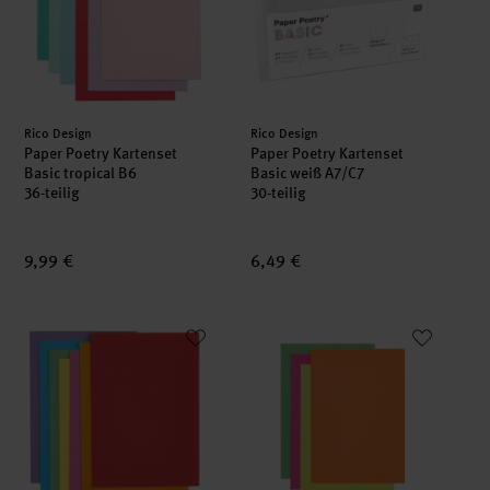
Hersteller:
Hersteller:
Rico Design
Rico Design
Paper Poetry Kartenset
Paper Poetry Kartenset
Basic tropical B6
Basic weiß A7/C7
36-teilig
30-teilig
9,99 €
6,49 €
Paper Poetry Kartenset Rainbow classic B6
Paper Poetry Kartenset Neon M