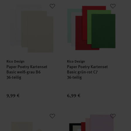
Paper Poetry Kartenset Basic weiß-grau B6
Paper Poetry Kartenset Basic gr
Hersteller:
Hersteller:
Rico Design
Rico Design
Paper Poetry Kartenset
Paper Poetry Kartenset
Basic weiß-grau B6
Basic grün-rot C7
36-teilig
36-teilig
9,99 €
6,99 €
Paper Poetry Kartenset Basic elfenbein A7/C7
Paper Poetry Kartenset Basic C