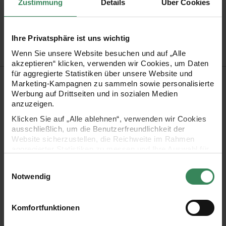
Zustimmung
Details
Über Cookies
Artikel-Nr.
3059928
Bestell-Nr.
3727201
Ihre Privatsphäre ist uns wichtig
Wenn Sie unsere Website besuchen und auf „Alle
akzeptieren“ klicken, verwenden wir Cookies, um Daten
für aggregierte Statistiken über unsere Website und
Produktbeschreibung
Marketing-Kampagnen zu sammeln sowie personalisierte
Werbung auf Drittseiten und in sozialen Medien
Diese Ersatzmine mit thermoempfindlicher Tinte ermöglicht
anzuzeigen.
ein gleichmäßiges Schriftbild und rückstandsfreies
Klicken Sie auf „Alle ablehnen“, verwenden wir Cookies
ausschließlich, um die Benutzerfreundlichkeit der
Korrigieren. Die 0,7 mm Spitze sorgt für präzises Schreiben.
Website sicherzustellen, die Reichweite im Rahmen
Passend für löschbare Gelstifte von Legami , leicht
aggregierter Statistiken zu messen und Ihre Auswahl für
zukünftige Besuche zu speichern.
austauschbar und zuverlässig in der Anwendung.
Einwilligungsauswahl
Ihre Einwilligung ist freiwillig und kann jederzeit über den
Notwendig
Link „Cookie-Einstellungen“ im Fußbereich der Seite
widerrufen werden. Weitere Informationen zu den
verwendeten Technologien und den Empfängern der
Komfortfunktionen
- Nachfüllminen für löschbare Gelstifte mit einem
Daten finden Sie in unserer Datenschutzerklärung.
Minendurchmesser von 0,7mm