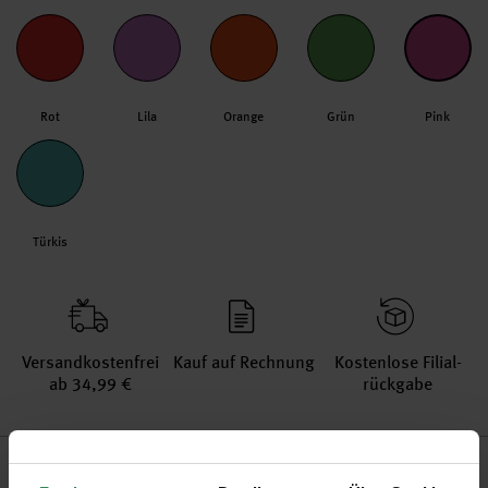
Rot
Lila
Orange
Grün
Pink
Türkis
Versand­kosten­frei
Kauf auf Rechnung
Kosten­lose Filial­
ab 34,99 €
rückgabe
Produktinformation