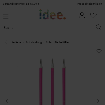
Versandkostenfrei ab 34,99 €
Prospekt
Blog
Filialen
Eine Kategorie zurück navigieren
Anlässe
Schulanfang
Schultüte befüllen