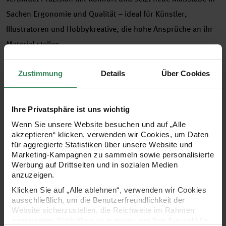
Sachen Ergonomie und Qualität – ideal für Künstler,
Illustratoren und Hobbykreative, die hohe Ansprüche an ihr
Material stellen.
Der Memory Pointer Liner besticht durch seine ultrafeine
Zustimmung
Details
Über Cookies
Spitze, die besonders bei Detailarbeiten zur Geltung kommt.
Ob filigrane Linien, akkurate Schriften oder feine Konturen –
Ihre Privatsphäre ist uns wichtig
mit diesem Liner ist Präzisionsarbeit garantiert. Die Spitze
Wenn Sie unsere Website besuchen und auf „Alle
besteht aus hochwertigen Synthetikfasern, die speziell
akzeptieren“ klicken, verwenden wir Cookies, um Daten
entwickelt wurden, um Farbe gleichmäßig und kontrolliert
für aggregierte Statistiken über unsere Website und
Marketing-Kampagnen zu sammeln sowie personalisierte
abzugeben. Das macht ihn zum perfekten Werkzeug für feine
Werbung auf Drittseiten und in sozialen Medien
Zeichnungen, Skizzen oder Illustrationen mit Aquarellfarben,
anzuzeigen.
Tinte und anderen Medien.
Klicken Sie auf „Alle ablehnen“, verwenden wir Cookies
ausschließlich, um die Benutzerfreundlichkeit der
Website sicherzustellen, die Reichweite im Rahmen
aggregierter Statistiken zu messen und Ihre Auswahl für