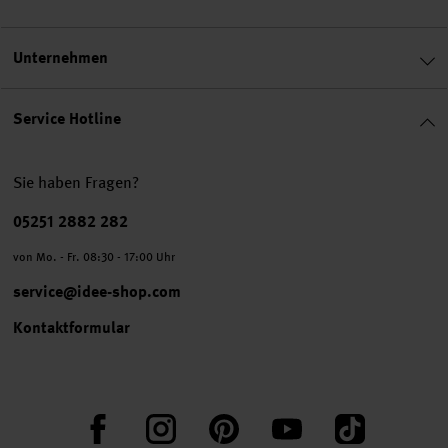
Unternehmen
Service Hotline
Sie haben Fragen?
Telefonnummer
05251 2882 282
von Mo. - Fr. 08:30 - 17:00 Uhr
service@idee-shop.com
Kontaktformular
Facebook
Instagram
Pinterest
YouTube
TikTok