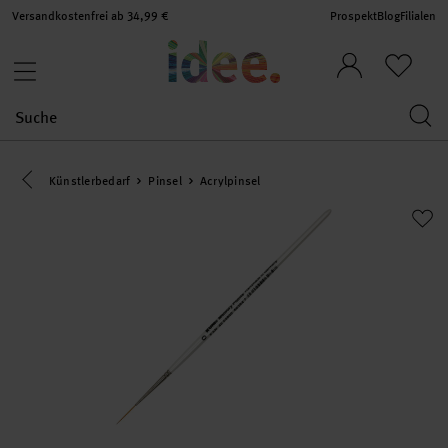
Versandkostenfrei ab 34,99 €
Prospekt
Blog
Filialen
Eine Kategorie zurück navigieren
Künstlerbedarf
Pinsel
Acrylpinsel