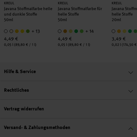
Hersteller:
Hersteller:
Hersteller:
KREUL
KREUL
KREUL
Javana Stoffmalfarbe helle
Javana Stoffmalfarbe für
Javana Stoffm
und dunkle Stoffe
helle Stoffe
helle Stoffe
50ml
50ml
20ml
+ 13
+ 14
4,49 €
4,49 €
3,49 €
Inhalt:
Inhalt:
Inhalt:
0,05 l
(89,80 € / 1 l)
0,05 l
(89,80 € / 1 l)
0,02 l
(174,50 € 
Hilfe & Service
Rechtliches
Vertrag widerrufen
Versand- & Zahlungsmethoden