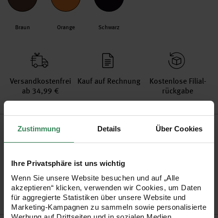
Braun
Orange
Schwarz
Versand­kosten­frei
Kauf auf Rechnung
Kosten­lose Filial­
ab 34,99 €
rückgabe
Produktinformation
Zustimmung
Details
Über Cookies
Größe
20ml
Ihre Privatsphäre ist uns wichtig
Artikel-Nr.
3003896
Wenn Sie unsere Website besuchen und auf „Alle
Bestell-Nr.
1380699
akzeptieren“ klicken, verwenden wir Cookies, um Daten
für aggregierte Statistiken über unsere Website und
Marketing-Kampagnen zu sammeln sowie personalisierte
Werbung auf Drittseiten und in sozialen Medien