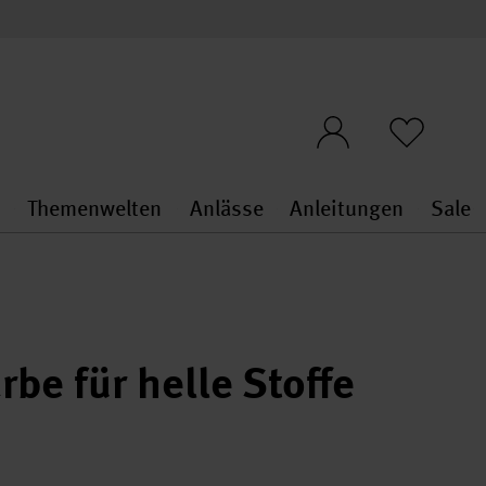
n
Themenwelten
Anlässe
Anleitungen
Sale
openMenu
penMenu
Stoffe & Sticken general.openMenu
Themenwelten general.openMen
Anlässe general.ope
Anleit
S
rbe für helle Stoffe