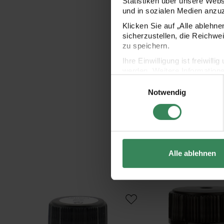
Statistiken über unsere Web
und in sozialen Medien anzu
Klicken Sie auf „Alle ablehn
sicherzustellen, die Reichwe
zu speichern.
Ihre Einwilligung ist freiwil
werden. Weitere Information
Einwilligungsauswahl
Datenschutzerklärung.
Notwendig
Impressum
Datenschutz
Alle ablehnen
Javana Stoffmalfarbe helle und dunkle Stoffe
Javana Stoffmalfarbe für