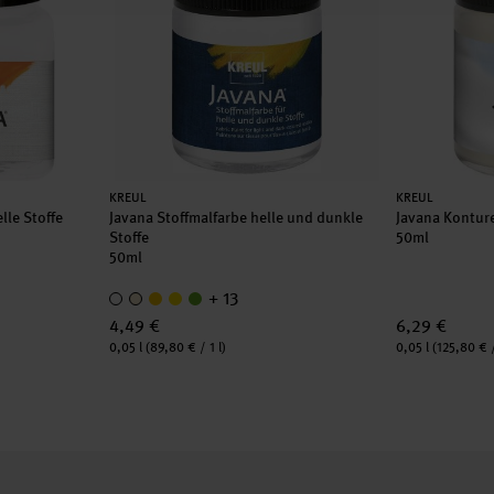
Hersteller:
Hersteller:
KREUL
KREUL
elle Stoffe
Javana Stoffmalfarbe helle und dunkle
Javana Kontur
Stoffe
50ml
50ml
+ 13
4,49 €
6,29 €
Inhalt:
Inhalt:
0,05 l
(89,80 € / 1 l)
0,05 l
(125,80 € /