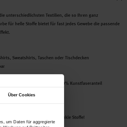
die unterschiedlichsten Textilien, die so Ihren ganz
arbe für helle Stoffe bietet für fast jedes Gewebe die passende
ffekt.
Shirts, Sweatshirts, Taschen oder Tischdecken
bar
 Viskose und Mischgewebe bis 20% Kunstfaseranteil
er Luft
Über Cookies
a Stoffmalfarbe für helle und dunkle Stoffe!
s, um Daten für aggregierte