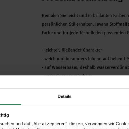
Bemalen Sie leicht und in brillanten Farben 
persönlichen Stil erhalten. Javana Stoffmalf
Farbe und für jede Technik den passenden E
- leichter, fließender Charakter
- weich und besonders lebend auf hellen T-
- auf Wasserbasis, deshalb wasserverdünn
- untereinander mischbar
- waschbeständig bis 60° C bei Baumwolle,
- Fixierung durch Bügeln oder Trocknen an d
Details
- Inhalt: 50 ml im Glas
- verschiedene Farben zur Auswahl
chtig
Tipp! für dunkle Stoffe nehmen Sie die Javan
uchen und auf „Alle akzeptieren“ klicken, verwenden wir Cookie