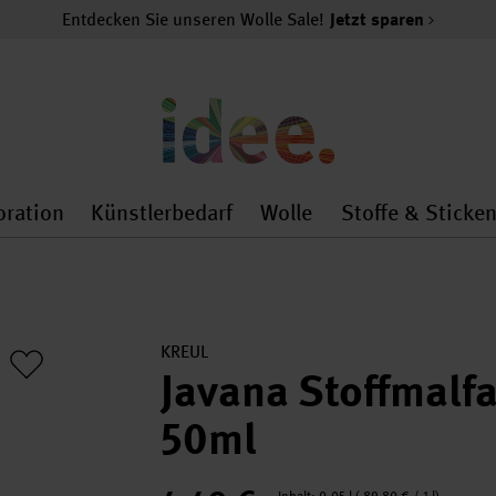
Entdecken Sie unseren Wolle Sale!
Jetzt sparen
oration
Künstlerbedarf
Wolle
Stoffe & Sticke
nMenu
al.openMenu
 general.openMenu
Dekoration general.openMenu
Künstlerbedarf general.
Wolle general.o
KREUL
Javana Stoffmalfa
50ml