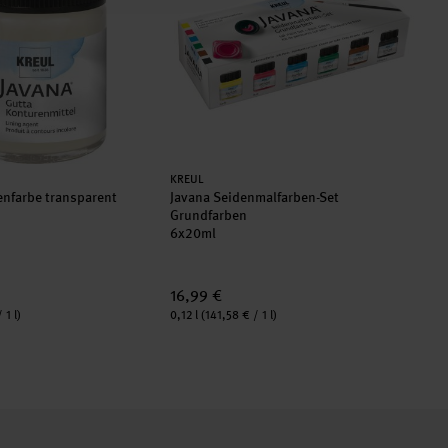
Hersteller:
KREUL
enfarbe transparent
Javana Seidenmalfarben-Set
Grundfarben
6x20ml
16,99 €
Inhalt:
 1 l)
0,12 l
(141,58 € / 1 l)