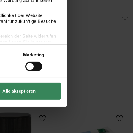
 Werbung auf Drittseiten
dlichkeit der Website
wahl für zukünftige Besuche
bereich der Seite widerrufen
en finden Sie in unserer
Marketing
Alle akzeptieren
renfarbe transparent
Javana Seidenmalfarben-Set Grundfarbe