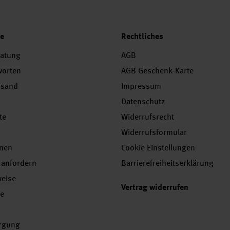
ce
Rechtliches
ratung
AGB
worten
AGB Geschenk-Karte
rsand
Impressum
Datenschutz
te
Widerrufsrecht
Widerrufsformular
onen
Cookie Einstellungen
 anfordern
Barrierefreiheitserklärung
weise
Vertrag widerrufen
se
orgung