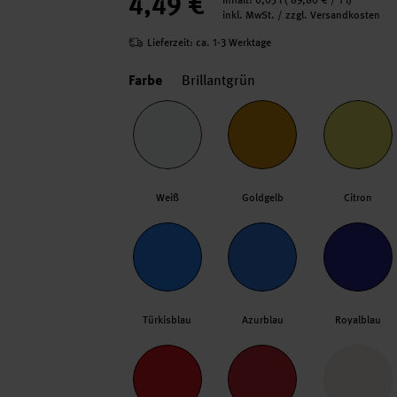
4,49 €
Inhalt:
0,05 l
(
89,80 €
/ 1 l)
inkl. MwSt. / zzgl. Versandkosten
Lieferzeit: ca. 1-3 Werktage
Farbe
Brillantgrün
Weiß
Goldgelb
Citron
Türkisblau
Azurblau
Royalblau