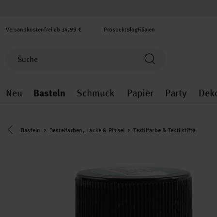
Versandkostenfrei ab 34,99 €
Prospekt
Blog
Filialen
Neu
Basteln
Schmuck
Papier
Party
Dek
Neu general.openMenu
Basteln general.openMenu
Schmuck general.ope
Papier gener
Party
Eine Kategorie zurück navigieren
Basteln
Bastelfarben, Lacke & Pinsel
Textilfarbe & Textilstifte