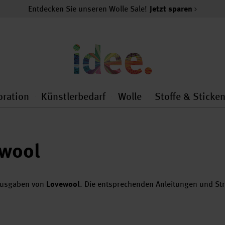
Entdecken Sie unseren Wolle Sale!
Jetzt sparen
oration
Künstlerbedarf
Wolle
Stoffe & Sticke
nMenu
al.openMenu
 general.openMenu
Dekoration general.openMenu
Künstlerbedarf general.
Wolle general.o
ewool
lausgaben von
Lovewool
. Die entsprechenden Anleitungen und Stri