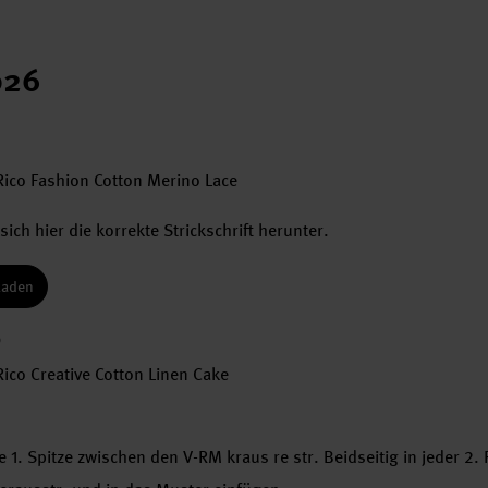
026
3
Rico Fashion Cotton Merino Lace
sich hier die korrekte Strickschrift herunter.
laden
9
ico Creative Cotton Linen Cake
e 1. Spitze zwischen den V-RM kraus re str. Beidseitig in jeder 