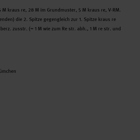
 5 M kraus re, 28 M im Grundmuster, 5 M kraus re, V-RM.
den) die 2. Spitze gegengleich zur 1. Spitze kraus re
rz. zusstr. (= 1 M wie zum Re str. abh., 1 M re str. und
Blümchen