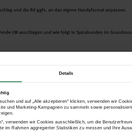
chlag und die Rd ggfs. an das eigene Handyformat anpassen.
Wende-LM anschlagen und wie folgt in Spiralrunden im Grundmust
 Creative Silky Touch dk
sich hier die korrekte Strickschrift herunter.
Details
laden
chtig
uchen und auf „Alle akzeptieren“ klicken, verwenden wir Cookie
025
site und Marketing-Kampagnen zu sammeln sowie personalisierte
zeigen.
 / 25
en“, verwenden wir Cookies ausschließlich, um die Benutzerfreun
ite im Rahmen aggregierter Statistiken zu messen und Ihre Aus
024