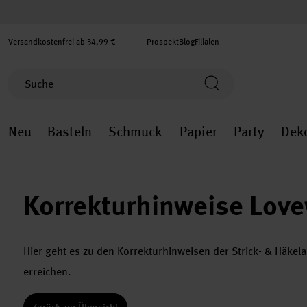
Versandkostenfrei ab 34,99 €
Prospekt
Blog
Filialen
Neu
Basteln
Schmuck
Papier
Party
Dek
Neu general.openMenu
Basteln general.openMenu
Schmuck general.ope
Papier gener
Party
Korrekturhinweise Lov
Hier geht es zu den Korrekturhinweisen der Strick- & Häke
erreichen.