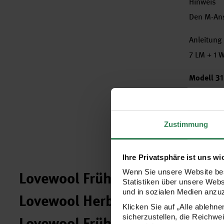
Hinweis
Den M-Ans
Anleitung
7 LM + 1 
Modell 31
Shirt Rico
Laden Sie 
Zustimmung
Herunter
Ihre Privatsphäre ist uns wi
Wenn Sie unsere Website bes
Lovewool Frühling / Sommer 2
Statistiken über unsere Web
und in sozialen Medien anzu
Lovewool Herbst / Winter 2024
Klicken Sie auf „Alle ablehn
sicherzustellen, die Reichwe
Lovewool Frühling / Sommer 2