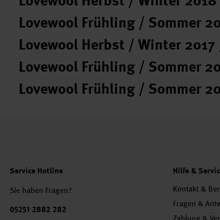
Lovewool Herbst / Winter 2018
Lovewool Frühling / Sommer 2
Lovewool Herbst / Winter 2017 
Lovewool Frühling / Sommer 2
Lovewool Frühling / Sommer 2
Service Hotline
Hilfe & Servi
Kontakt & Be
Sie haben Fragen?
Fragen & Ant
Telefonnummer
05251 2882 282
Zahlung & Ve