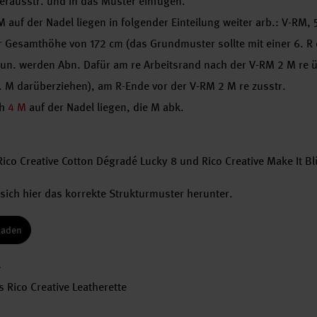
herausstr. und in das Muster einfügen.
 auf der Nadel liegen in folgender Einteilung weiter arb.: V-RM,
 Gesamthöhe von 172 cm (das Grundmuster sollte mit einer 6. R en
un. werden Abn. Dafür am re Arbeitsrand nach der V-RM 2 M re übe
. M darüberziehen), am R-Ende vor der V-RM 2 M re zusstr.
ch
4 M
auf der Nadel liegen, die M abk.
Rico Creative Cotton Dégradé Lucky 8 und Rico Creative Make It 
sich hier das korrekte Strukturmuster herunter.
laden
4
 Rico Creative Leatherette