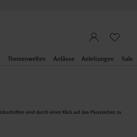
n
Themenwelten
Anlässe
Anleitungen
Sale
openMenu
penMenu
Stoffe & Sticken general.openMenu
Themenwelten general.openMen
Anlässe general.ope
Anleit
S
ckschriften sind durch einen Klick auf das Pluszeichen zu