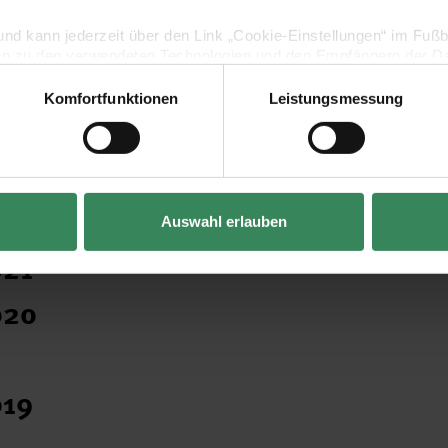
 / 24
lig und kann jederzeit über den Link „Cookie-Einstellungen“ im Fuß
en zu den verwendeten Technologien und den Empfängern der Dat
023
Komfortfunktionen
Leistungsmessung
Vertrag widerrufen
 / 23
022
/ 22
Auswahl erlauben
021
020
019