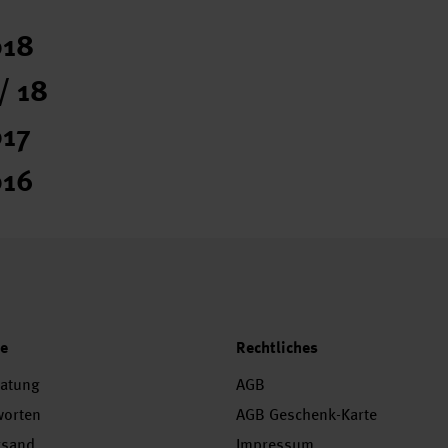
018
/ 18
017
016
ce
Rechtliches
ratung
AGB
worten
AGB Geschenk-Karte
rsand
Impressum