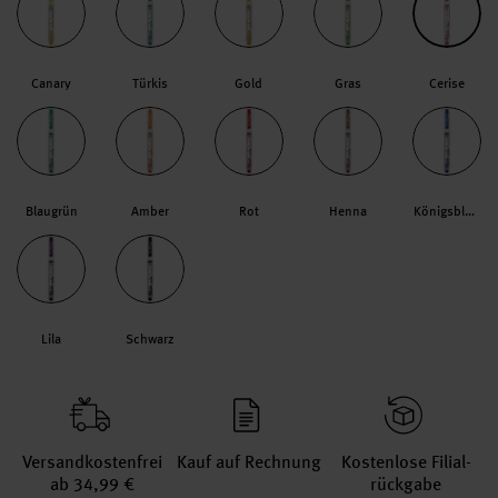
Canary
Türkis
Gold
Gras
Cerise
Blaugrün
Amber
Rot
Henna
Königsblau
Lila
Schwarz
Versand­kosten­frei
Kauf auf Rechnung
Kosten­lose Filial­
ab 34,99 €
rückgabe