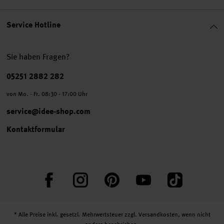
Service Hotline
Sie haben Fragen?
Telefonnummer
05251 2882 282
von Mo. - Fr. 08:30 - 17:00 Uhr
service@idee-shop.com
Kontaktformular
Facebook
Instagram
Pinterest
YouTube
TikTok
* Alle Preise inkl. gesetzl. Mehrwertsteuer zzgl.
Versandkosten
, wenn nicht