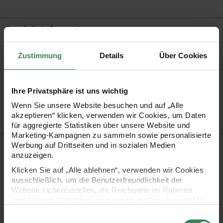
Produktinformation
Stiftart
Brush Pen
Zustimmung
Details
Über Cookies
Stiftspitze
Pinselspitze
Artikel-Nr.
3060304
Ihre Privatsphäre ist uns wichtig
Bestell-Nr.
3732618
Wenn Sie unsere Website besuchen und auf „Alle
akzeptieren“ klicken, verwenden wir Cookies, um Daten
für aggregierte Statistiken über unsere Website und
Marketing-Kampagnen zu sammeln sowie personalisierte
Produktbeschreibung
Werbung auf Drittseiten und in sozialen Medien
anzuzeigen.
Der Realbrush PRO Marker verfügt über eine flexible 4 mm
Klicken Sie auf „Alle ablehnen“, verwenden wir Cookies
ausschließlich, um die Benutzerfreundlichkeit der
Pinselspitze im Markergehäuse und ermöglicht durch
Website sicherzustellen, die Reichweite im Rahmen
verschiedene Misch- und Auftragstechniken vielfältige
aggregierter Statistiken zu messen und Ihre Auswahl für
zukünftige Besuche zu speichern.
Farbabstufungen. Die „Free Ink“-Technologie sorgt für eine
Einwilligungsauswahl