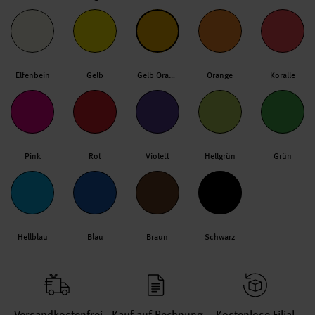
Elfenbein
Gelb
Gelb Orange
Orange
Koralle
Pink
Rot
Violett
Hellgrün
Grün
Hellblau
Blau
Braun
Schwarz
Versand­kosten­frei
Kauf auf Rechnung
Kosten­lose Filial­