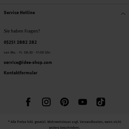
Service Hotline
Sie haben Fragen?
Telefonnummer
05251 2882 282
von Mo. - Fr. 08:30 - 17:00 Uhr
service@idee-shop.com
Kontaktformular
Facebook
Instagram
Pinterest
YouTube
TikTok
* Alle Preise inkl. gesetzl. Mehrwertsteuer zzgl.
Versandkosten
, wenn nicht
anders beschrieben.