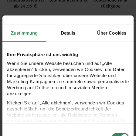
ab 34,99 €
rückgabe
Produktinformation
Zustimmung
Details
Über Cookies
Artikel-Nr.
3060149
Bestell-Nr.
3730973
Ihre Privatsphäre ist uns wichtig
Wenn Sie unsere Website besuchen und auf „Alle
akzeptieren“ klicken, verwenden wir Cookies, um Daten
für aggregierte Statistiken über unsere Website und
Produktbeschreibung
Marketing-Kampagnen zu sammeln sowie personalisierte
Werbung auf Drittseiten und in sozialen Medien
anzuzeigen.
Der Pentel Gel-Tintenroller Mattehop verfügt über eine 0,5
Klicken Sie auf „Alle ablehnen“, verwenden wir Cookies
mm Schreibspitze und eine hochdeckende Tinte. Die Tinte
ausschließlich, um die Benutzerfreundlichkeit der
eignet sich für farbiges und dunkles Papier sowie für
Website sicherzustellen, die Reichweite im Rahmen
aggregierter Statistiken zu messen und Ihre Auswahl für
Fotopapier und beschichtete Oberflächen. Das
zukünftige Besuche zu speichern.
Einwilligungsauswahl
Kunststoffgehäuse ist mit einer leicht strukturierten Griffzone