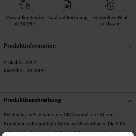
Versand­kosten­frei
Kauf auf Rechnung
Kosten­lose Filial­
ab 34,99 €
rückgabe
Produktinformation
Artikel-Nr.
27C2
Bestell-Nr.
3438893
Produktbeschreibung
Bei den karin Brushmarkern PRO handelt es sich um
Brushpens mit ungiftiger Farbe auf Wasserbasis. Die Stifte
haben eine pinselartige Spitze, mit der man wie in