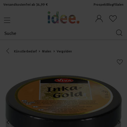
Versandkostenfrei ab 34,99 €
Prospekt
Blog
Filialen
Eine Kategorie zurück navigieren
Künstlerbedarf
Malen
Vergolden