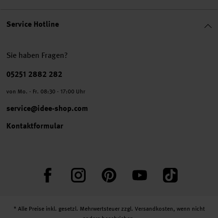
Service Hotline
Sie haben Fragen?
Telefonnummer
05251 2882 282
von Mo. - Fr. 08:30 - 17:00 Uhr
service@idee-shop.com
Kontaktformular
Facebook
Instagram
Pinterest
YouTube
TikTok
* Alle Preise inkl. gesetzl. Mehrwertsteuer zzgl.
Versandkosten
, wenn nicht