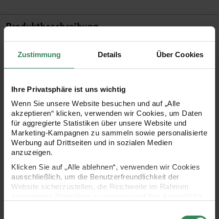
Produktbeschreibung
Wir haben etwas besonderes für Sie! Mit dieser einfach
Zustimmung
Details
Über Cookies
anzuwendenden Kreativ-Farbe bringen Sie königliche Eleganz
auf alltägliche Gegenstände. Die besonders schön
Ihre Privatsphäre ist uns wichtig
schimmernde Metalloptik verleiht allen Objekten das gewisse
Wenn Sie unsere Website besuchen und auf „Alle
Etwas!
akzeptieren“ klicken, verwenden wir Cookies, um Daten
Ihre Vorteile:
für aggregierte Statistiken über unsere Website und
Marketing-Kampagnen zu sammeln sowie personalisierte
Werbung auf Drittseiten und in sozialen Medien
•
extra schnell trocknend
anzuzeigen.
•
eleganter Gold- und Edelmetallschimmer
Klicken Sie auf „Alle ablehnen“, verwenden wir Cookies
ausschließlich, um die Benutzerfreundlichkeit der
•
einfachste Handhabung
Website sicherzustellen, die Reichweite im Rahmen
•
für alle saugenden Untergründe wie Karton, Ton, Teracotta,
aggregierter Statistiken zu messen und Ihre Auswahl für
zukünftige Besuche zu speichern.
Steinzeug, Holz, Pappe etc.
Einwilligungsauswahl