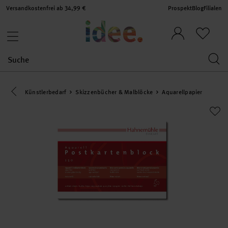
Versandkostenfrei ab 34,99 €
Prospekt
Blog
Filialen
Eine Kategorie zurück navigieren
Künstlerbedarf
Skizzenbücher & Malblöcke
Aquarellpapier