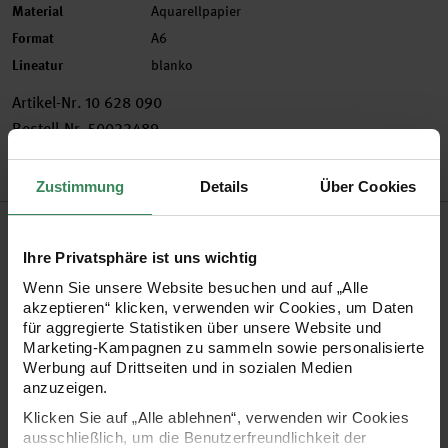
Material
Aquarellpapier
Format
A6
Lineatur
blanko
Artikel-Nr.
10 628 090
Bestell-Nr.
50022489
Zustimmung
Details
Über Cookies
Produktbeschreibung
Ihre Privatsphäre ist uns wichtig
Halten Sie Ihre Urlaubsimpressionen auf diesem Aquarell-
Wenn Sie unsere Website besuchen und auf „Alle
Postkartenblock fest.
akzeptieren“ klicken, verwenden wir Cookies, um Daten
für aggregierte Statistiken über unsere Website und
Marketing-Kampagnen zu sammeln sowie personalisierte
•
Block mit 20 Blatt naturweißem, rauem Papier
Werbung auf Drittseiten und in sozialen Medien
anzuzeigen.
•
Format: DIN A6
Klicken Sie auf „Alle ablehnen“, verwenden wir Cookies
•
Grammatur: 250 g/m²
ausschließlich, um die Benutzerfreundlichkeit der